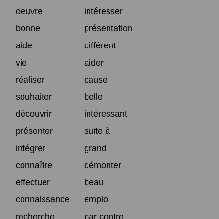
oeuvre
intéresser
bonne
présentation
aide
différent
vie
aider
réaliser
cause
souhaiter
belle
découvrir
intéressant
présenter
suite à
intégrer
grand
connaître
démonter
effectuer
beau
connaissance
emploi
recherche
par contre