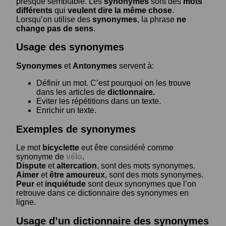
presque semblable. Les
synonymes
sont des
mots
différents
qui
veulent dire la même chose
.
Lorsqu’on utilise des
synonymes
, la phrase
ne
change pas de sens
.
Usage des synonymes
Synonymes
et
Antonymes
servent à:
Définir un mot. C’est pourquoi on les trouve
dans les articles de
dictionnaire.
Eviter les répétitions dans un texte.
Enrichir un texte.
Exemples de synonymes
Le mot
bicyclette
eut être considéré comme
synonyme de
vélo
.
Dispute
et
altercation
, sont des mots synonymes.
Aimer
et
être amoureux
, sont des mots synonymes.
Peur
et
inquiétude
sont deux synonymes que l’on
retrouve dans ce dictionnaire des synonymes en
ligne.
Usage d’un dictionnaire des synonymes