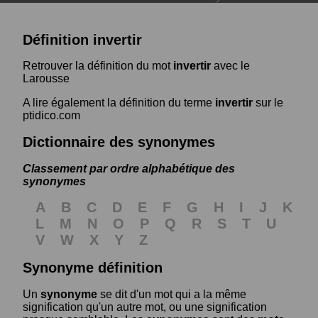
Définition invertir
Retrouver la définition du mot
invertir
avec le
Larousse
A lire également la définition du terme
invertir
sur le
ptidico.com
Dictionnaire des synonymes
Classement par ordre alphabétique des
synonymes
A
B
C
D
E
F
G
H
I
J
K
L
M
N
O
P
Q
R
S
T
U
V
W
X
Y
Z
Synonyme définition
Un
synonyme
se dit d'un mot qui a la même
signification qu'un autre mot, ou une signification