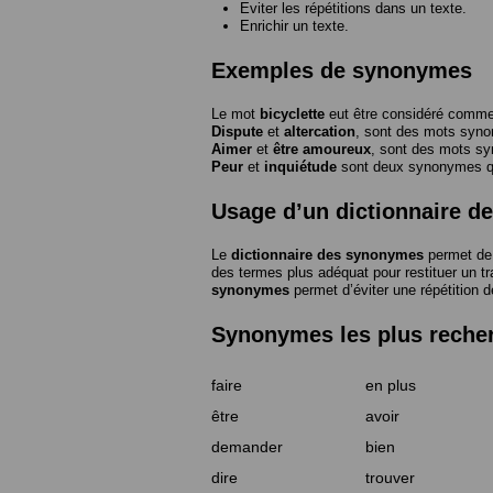
Eviter les répétitions dans un texte.
Enrichir un texte.
Exemples de synonymes
Le mot
bicyclette
eut être considéré com
Dispute
et
altercation
, sont des mots syn
Aimer
et
être amoureux
, sont des mots s
Peur
et
inquiétude
sont deux synonymes que
Usage d’un dictionnaire 
Le
dictionnaire des synonymes
permet de 
des termes plus adéquat pour restituer un trai
synonymes
permet d’éviter une répétition d
Synonymes les plus reche
faire
en plus
être
avoir
demander
bien
dire
trouver