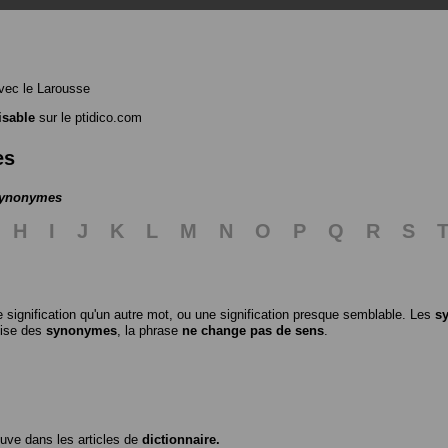
ec le Larousse
lisable
sur le ptidico.com
es
 synonymes
H
I
J
K
L
M
N
O
P
Q
R
S
 signification qu'un autre mot, ou une signification presque semblable. Les
s
ilise des
synonymes
, la phrase
ne change pas de sens
.
ouve dans les articles de
dictionnaire.