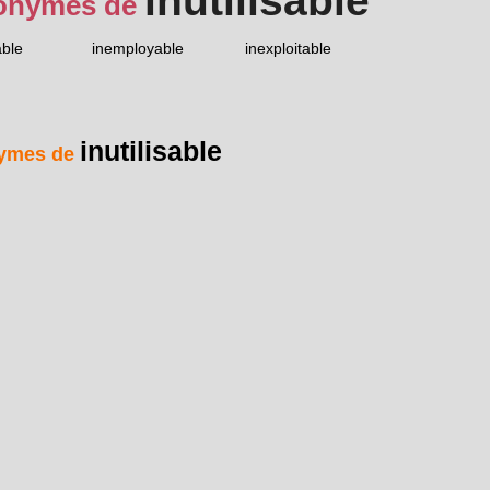
inutilisable
onymes de
able
inemployable
inexploitable
inutilisable
ymes de