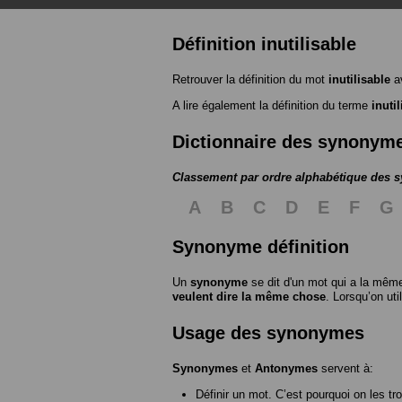
Définition inutilisable
Retrouver la définition du mot
inutilisable
av
A lire également la définition du terme
inuti
Dictionnaire des synonym
Classement par ordre alphabétique des
A
B
C
D
E
F
G
Synonyme définition
Un
synonyme
se dit d'un mot qui a la même
veulent dire la même chose
. Lorsqu’on ut
Usage des synonymes
Synonymes
et
Antonymes
servent à:
Définir un mot. C’est pourquoi on les tr