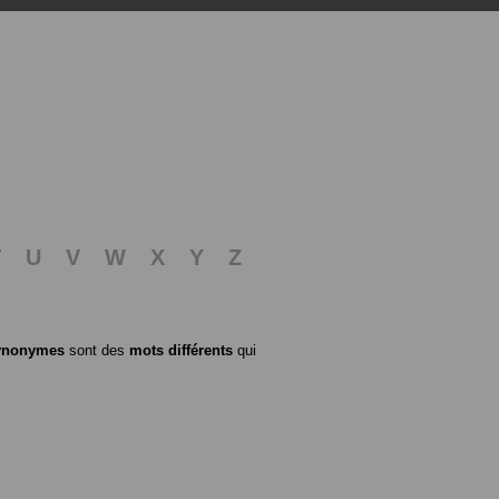
T
U
V
W
X
Y
Z
ynonymes
sont des
mots différents
qui