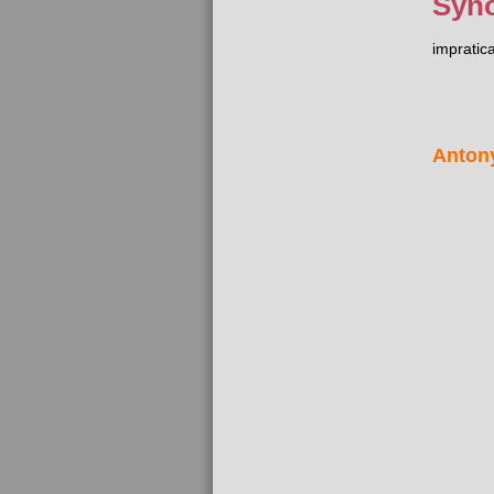
Syn
impratic
Anton