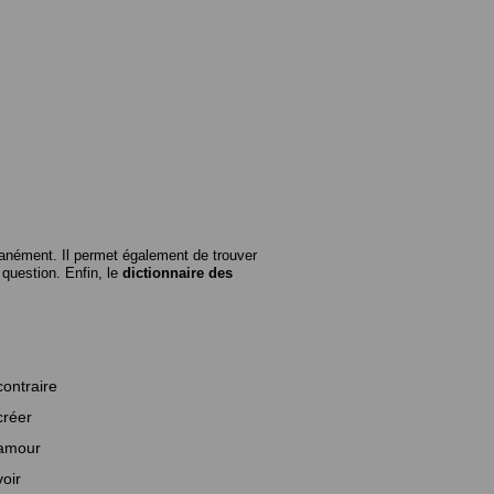
anément. Il permet également de trouver
n question. Enfin, le
dictionnaire des
contraire
créer
amour
voir