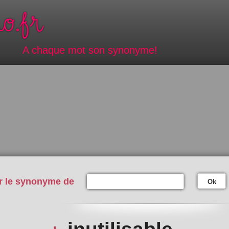
A chaque mot son synonyme!
r le synonyme de
Ok