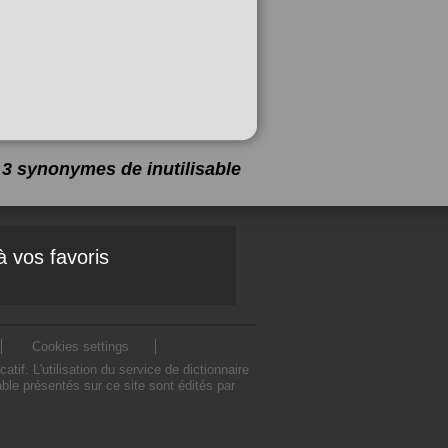
 a 3 synonymes de
inutilisable
à vos favoris
Cookies settings
if. L'utilisation du service de dictionnaire
ble présentés sur ce site sont édités par