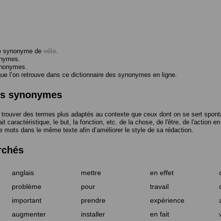
me synonyme de
vélo
.
onymes.
ynonymes.
 l’on retrouve dans ce dictionnaire des synonymes en ligne.
des synonymes
trouver des termes plus adaptés au contexte que ceux dont on se sert spont
t caractéristique, le but, la fonction, etc. de la chose, de l'être, de l'action e
e mots dans le même texte afin d’améliorer le style de sa rédaction.
rchés
anglais
mettre
en effet
problème
pour
travail
important
prendre
expérience
augmenter
installer
en fait