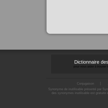
Dictionnaire d
pour vous aider à trouver
Conjugaison
Synonyme de inutilisable présenté par Synon
des synonymes inutilisable est gratuite 