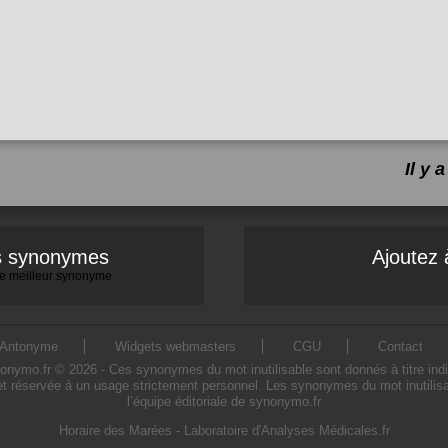
Il y
es synonymes
Ajoutez 
 le meilleur synonyme
Antonyme
Widgets webmasters
CGU
Contact
ymo.fr © 2026 - Ces synonymes du mot inutilisable sont donnés à titre indicat
et réservée à un usage strictement personnel. Les synonymes du mot inutilisa
l’équipe éditoriale de synonymo.fr
Horaire des Marées
-
Laboratoire d'Analyses Médicales.fr