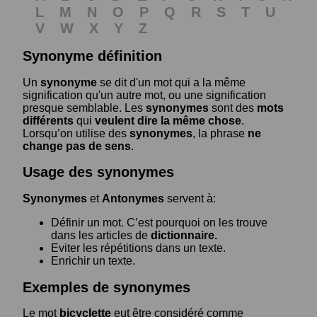
L
M
N
O
P
Q
R
S
T
U
V
W
X
Y
Z
Synonyme définition
Un
synonyme
se dit d'un mot qui a la même
signification qu'un autre mot, ou une signification
presque semblable. Les
synonymes
sont des
mots
différents
qui
veulent dire la même chose
.
Lorsqu’on utilise des
synonymes
, la phrase
ne
change pas de sens
.
Usage des synonymes
Synonymes
et
Antonymes
servent à:
Définir un mot. C’est pourquoi on les trouve
dans les articles de
dictionnaire.
Eviter les répétitions dans un texte.
Enrichir un texte.
Exemples de synonymes
Le mot
bicyclette
eut être considéré comme