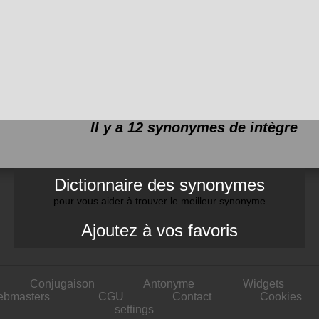
Il y a 12 synonymes de
intègre
Dictionnaire des synonymes
pour vous aider à trouver le meilleur synonyme
Ajoutez à vos favoris
Conjugaison
Antonyme
Widgets
ebmasters
CGU
Contact
Cookies
settings