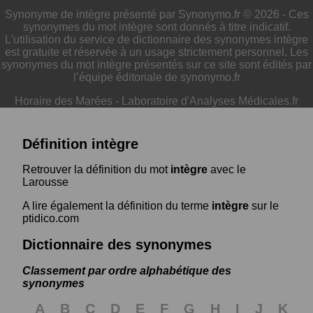
Synonyme de intègre présenté par Synonymo.fr © 2026 - Ces
synonymes du mot intègre sont donnés à titre indicatif.
L'utilisation du service de dictionnaire des synonymes intègre
est gratuite et réservée à un usage strictement personnel. Les
synonymes du mot intègre présentés sur ce site sont édités par
l’équipe éditoriale de synonymo.fr
Horaire des Marées
-
Laboratoire d'Analyses Médicales.fr
Définition intègre
Retrouver la définition du mot
intègre
avec le
Larousse
A lire également la définition du terme
intègre
sur le
ptidico.com
Dictionnaire des synonymes
Classement par ordre alphabétique des
synonymes
A
B
C
D
E
F
G
H
I
J
K