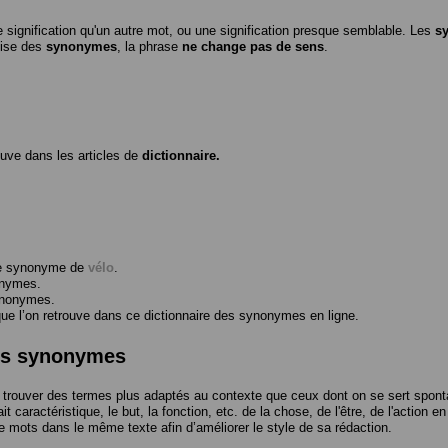
 signification qu'un autre mot, ou une signification presque semblable. Les
s
ilise des
synonymes
, la phrase
ne change pas de sens
.
ouve dans les articles de
dictionnaire.
me synonyme de
vélo
.
onymes.
ynonymes.
 l’on retrouve dans ce dictionnaire des synonymes en ligne.
des synonymes
trouver des termes plus adaptés au contexte que ceux dont on se sert spont
t caractéristique, le but, la fonction, etc. de la chose, de l'être, de l'action e
e mots dans le même texte afin d’améliorer le style de sa rédaction.