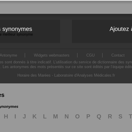
es synonymes
Ajoutez 
 le meilleur synonyme
Antonyme
Widgets webmasters
CGU
Contact
ont donnés à titre indicatif. L'utilisation du service de dictionnaire des sy
. Les antonymes des mots présentés sur ce site sont édités par l’équipe édi
Horaire des Marées
-
Laboratoire d'Analyses Médicales.fr
es
 synonymes
H
I
J
K
L
M
N
O
P
Q
R
S