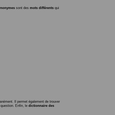
ynonymes
sont des
mots différents
qui
anément. Il permet également de trouver
n question. Enfin, le
dictionnaire des