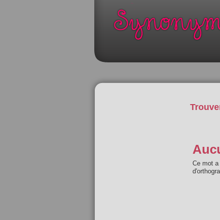
Trouve
Aucu
Ce mot a 
d'orthogr