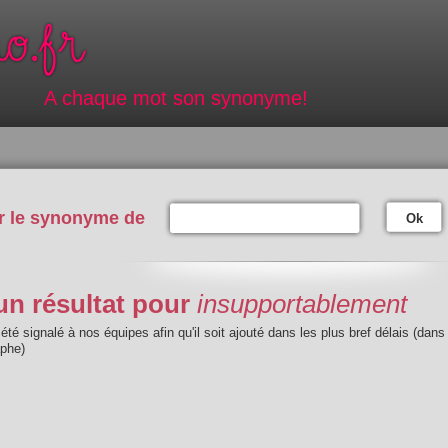
A chaque mot son synonyme!
r le synonyme de
Ok
n résultat pour
insupportablement
été signalé à nos équipes afin qu'il soit ajouté dans les plus bref délais (dans
aphe)