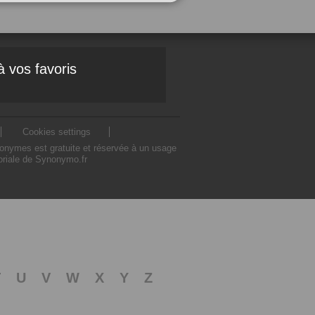
à vos favoris
Cookies settings
nonymes est gratuite et réservée à un usage
toriale de Synonymo.fr
T
U
V
W
X
Y
Z