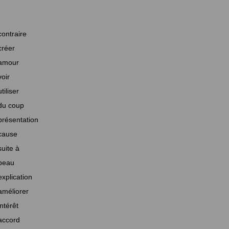
contraire
créer
amour
voir
utiliser
du coup
présentation
cause
suite à
beau
explication
améliorer
intérêt
accord