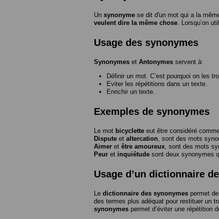
Un
synonyme
se dit d'un mot qui a la même
veulent dire la même chose
. Lorsqu’on ut
Usage des synonymes
Synonymes
et
Antonymes
servent à:
Définir un mot. C’est pourquoi on les tr
Eviter les répétitions dans un texte.
Enrichir un texte.
Exemples de synonymes
Le mot
bicyclette
eut être considéré com
Dispute
et
altercation
, sont des mots syn
Aimer
et
être amoureux
, sont des mots s
Peur
et
inquiétude
sont deux synonymes que
Usage d’un dictionnaire 
Le
dictionnaire des synonymes
permet de 
des termes plus adéquat pour restituer un trai
synonymes
permet d’éviter une répétition d