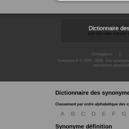
Dictionnaire d
pour vous aider à trouver
Conjugaison
Synonymo.fr © 2009 - 2026. Ces synonymes s
strictement personnel
Dictionnaire des synonym
Classement par ordre alphabétique des
A
B
C
D
E
F
G
Synonyme définition