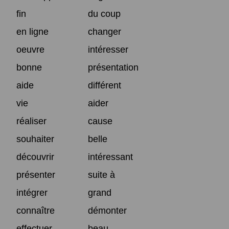
fin
du coup
en ligne
changer
oeuvre
intéresser
bonne
présentation
aide
différent
vie
aider
réaliser
cause
souhaiter
belle
découvrir
intéressant
présenter
suite à
intégrer
grand
connaître
démonter
effectuer
beau