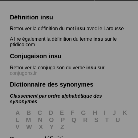
Définition insu
Retrouver la définition du mot
insu
avec le Larousse
A lire également la définition du terme
insu
sur le
ptidico.com
Conjugaison insu
Retrouver la conjugaison du verbe
insu
sur
conjugons.fr
Dictionnaire des synonymes
Classement par ordre alphabétique des
synonymes
A
B
C
D
E
F
G
H
I
J
K
L
M
N
O
P
Q
R
S
T
U
V
W
X
Y
Z