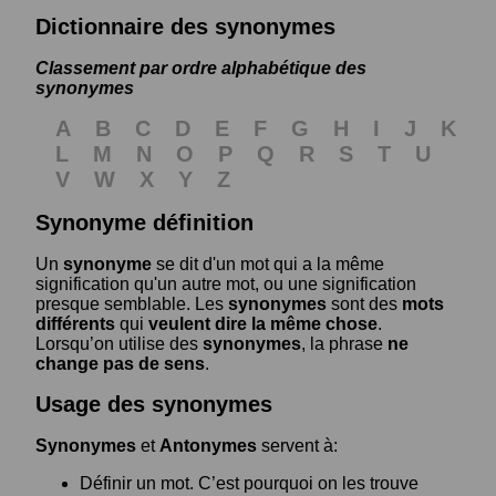
Dictionnaire des synonymes
Classement par ordre alphabétique des
synonymes
A
B
C
D
E
F
G
H
I
J
K
L
M
N
O
P
Q
R
S
T
U
V
W
X
Y
Z
Synonyme définition
Un
synonyme
se dit d'un mot qui a la même
signification qu'un autre mot, ou une signification
presque semblable. Les
synonymes
sont des
mots
différents
qui
veulent dire la même chose
.
Lorsqu’on utilise des
synonymes
, la phrase
ne
change pas de sens
.
Usage des synonymes
Synonymes
et
Antonymes
servent à:
Définir un mot. C’est pourquoi on les trouve