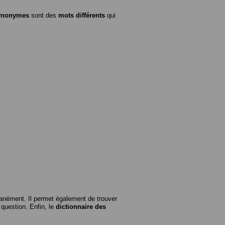
ynonymes
sont des
mots différents
qui
anément. Il permet également de trouver
n question. Enfin, le
dictionnaire des