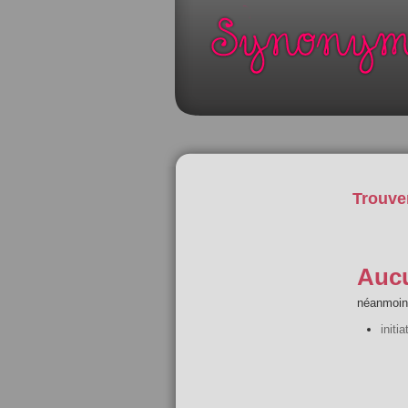
Trouve
Aucu
néanmoins
initia