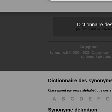
Dictionnaire d
pour vous aider à trouver
Conjugaison
Synonymo.fr © 2009 - 2026. Ces synonymes s
strictement personnel
Dictionnaire des synonym
Classement par ordre alphabétique des
A
B
C
D
E
F
G
Synonyme définition