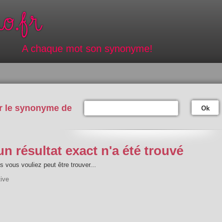
A chaque mot son synonyme!
r le synonyme de
Ok
n résultat exact n'a été trouvé
 vous vouliez peut être trouver...
tive