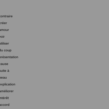
contraire
créer
amour
voir
utiliser
du coup
présentation
cause
suite à
beau
explication
améliorer
intérêt
accord