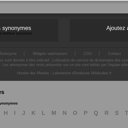
es synonymes
Ajoutez 
 le meilleur synonyme
Antonyme
Widgets webmasters
CGU
Contact
ont donnés à titre indicatif. L'utilisation du service de dictionnaire des sy
. Les antonymes des mots présentés sur ce site sont édités par l’équipe édi
Horaire des Marées
-
Laboratoire d'Analyses Médicales.fr
es
 synonymes
H
I
J
K
L
M
N
O
P
Q
R
S