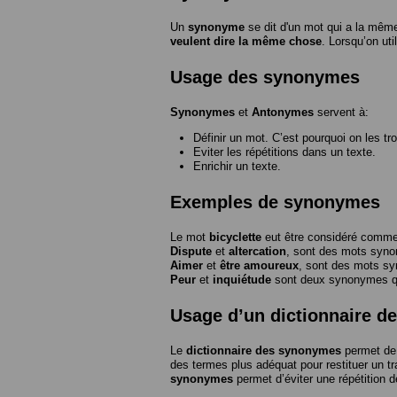
Un
synonyme
se dit d'un mot qui a la même
veulent dire la même chose
. Lorsqu’on ut
Usage des synonymes
Synonymes
et
Antonymes
servent à:
Définir un mot. C’est pourquoi on les tr
Eviter les répétitions dans un texte.
Enrichir un texte.
Exemples de synonymes
Le mot
bicyclette
eut être considéré com
Dispute
et
altercation
, sont des mots syn
Aimer
et
être amoureux
, sont des mots s
Peur
et
inquiétude
sont deux synonymes que
Usage d’un dictionnaire 
Le
dictionnaire des synonymes
permet de 
des termes plus adéquat pour restituer un trai
synonymes
permet d’éviter une répétition d