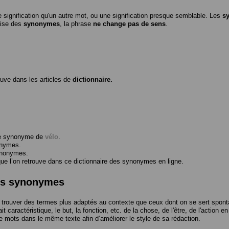
 signification qu'un autre mot, ou une signification presque semblable. Les
s
ilise des
synonymes
, la phrase
ne change pas de sens
.
ouve dans les articles de
dictionnaire.
me synonyme de
vélo
.
onymes.
ynonymes.
 l’on retrouve dans ce dictionnaire des synonymes en ligne.
des synonymes
trouver des termes plus adaptés au contexte que ceux dont on se sert spont
t caractéristique, le but, la fonction, etc. de la chose, de l'être, de l'action e
e mots dans le même texte afin d’améliorer le style de sa rédaction.