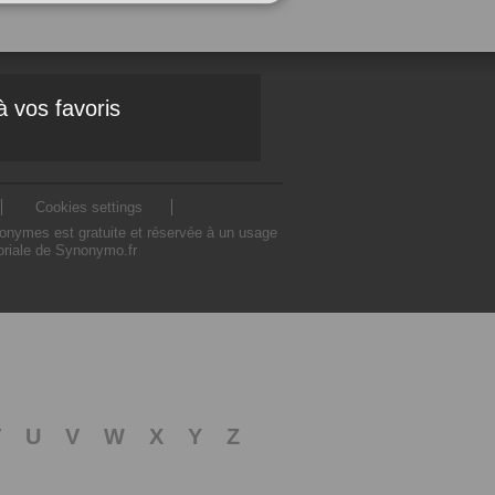
à vos favoris
Cookies settings
nonymes est gratuite et réservée à un usage
toriale de Synonymo.fr
T
U
V
W
X
Y
Z