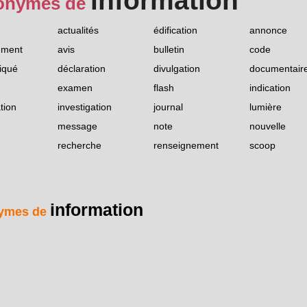
information
onymes de
actualités
édification
annonce
ement
avis
bulletin
code
iqué
déclaration
divulgation
documentair
examen
flash
indication
tion
investigation
journal
lumière
message
note
nouvelle
recherche
renseignement
scoop
information
ymes de