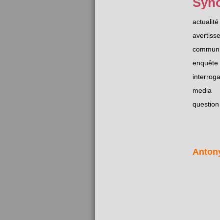
Syn
actualité
avertiss
commun
enquête
interroga
media
question
Anton