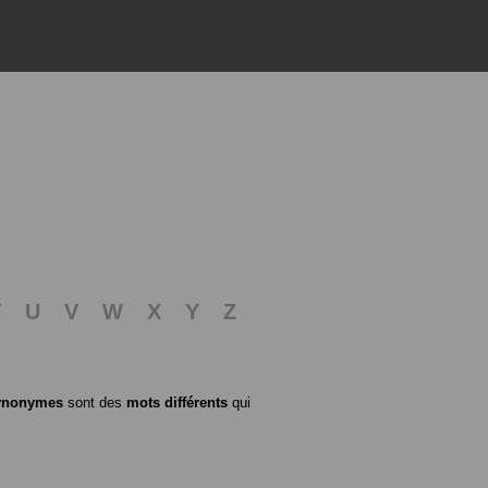
T
U
V
W
X
Y
Z
ynonymes
sont des
mots différents
qui