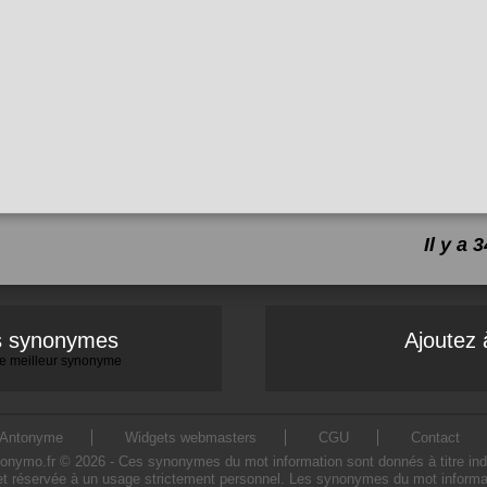
Il y a
es synonymes
Ajoutez 
 le meilleur synonyme
Antonyme
Widgets webmasters
CGU
Contact
ymo.fr © 2026 - Ces synonymes du mot information sont donnés à titre indicati
et réservée à un usage strictement personnel. Les synonymes du mot informati