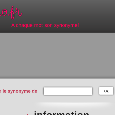
A chaque mot son synonyme!
r le synonyme de
Ok