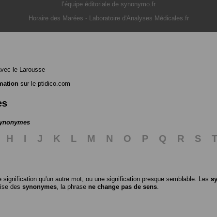
l’équipe éditoriale de synonymo.fr
Horaire des Marées
-
Laboratoire d'Analyses Médicales.fr
vec le Larousse
mation
sur le ptidico.com
es
 synonymes
H
I
J
K
L
M
N
O
P
Q
R
S
 signification qu'un autre mot, ou une signification presque semblable. Les
s
ilise des
synonymes
, la phrase
ne change pas de sens
.