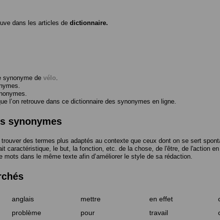
ouve dans les articles de
dictionnaire.
me synonyme de
vélo
.
onymes.
ynonymes.
 l’on retrouve dans ce dictionnaire des synonymes en ligne.
des synonymes
trouver des termes plus adaptés au contexte que ceux dont on se sert spont
t caractéristique, le but, la fonction, etc. de la chose, de l'être, de l'action e
e mots dans le même texte afin d’améliorer le style de sa rédaction.
rchés
anglais
mettre
en effet
problème
pour
travail