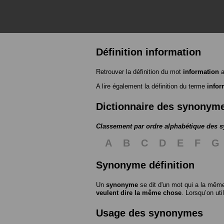
Définition information
Retrouver la définition du mot
information
a
A lire également la définition du terme
infor
Dictionnaire des synonym
Classement par ordre alphabétique des
A
B
C
D
E
F
G
Synonyme définition
Un
synonyme
se dit d'un mot qui a la même
veulent dire la même chose
. Lorsqu’on ut
Usage des synonymes