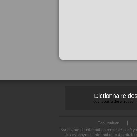
Dictionnaire d
pour vous aider à trouver
Conjugaison
Synonyme de information présenté par Synon
des synonymes information est gratuite 