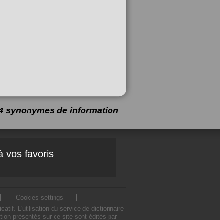
 34 synonymes de
information
à vos favoris
Cookies settings
f. L'utilisation du service de dictionnaire
on présentés sur ce site sont édités par