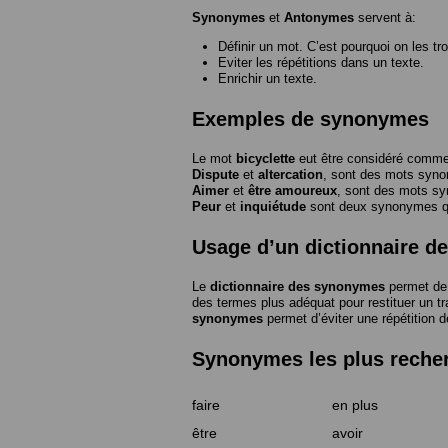
Synonymes
et
Antonymes
servent à:
Définir un mot. C’est pourquoi on les tr
Eviter les répétitions dans un texte.
Enrichir un texte.
Exemples de synonymes
Le mot
bicyclette
eut être considéré com
Dispute
et
altercation
, sont des mots syn
Aimer
et
être amoureux
, sont des mots s
Peur
et
inquiétude
sont deux synonymes que
Usage d’un dictionnaire 
Le
dictionnaire des synonymes
permet de 
des termes plus adéquat pour restituer un trai
synonymes
permet d’éviter une répétition d
Synonymes les plus reche
faire
en plus
être
avoir