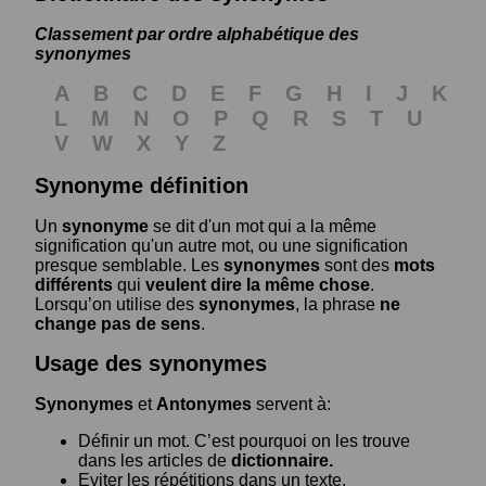
Classement par ordre alphabétique des
synonymes
A
B
C
D
E
F
G
H
I
J
K
L
M
N
O
P
Q
R
S
T
U
V
W
X
Y
Z
Synonyme définition
Un
synonyme
se dit d'un mot qui a la même
signification qu'un autre mot, ou une signification
presque semblable. Les
synonymes
sont des
mots
différents
qui
veulent dire la même chose
.
Lorsqu’on utilise des
synonymes
, la phrase
ne
change pas de sens
.
Usage des synonymes
Synonymes
et
Antonymes
servent à:
Définir un mot. C’est pourquoi on les trouve
dans les articles de
dictionnaire.
Eviter les répétitions dans un texte.