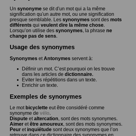
Un
synonyme
se dit d'un mot qui a la même
signification qu'un autre mot, ou une signification
presque semblable. Les
synonymes
sont des
mots
différents
qui
veulent dire la même chose
.
Lorsqu’on utilise des
synonymes
, la phrase
ne
change pas de sens
.
Usage des synonymes
Synonymes
et
Antonymes
servent à:
Définir un mot. C’est pourquoi on les trouve
dans les articles de
dictionnaire.
Eviter les répétitions dans un texte.
Enrichir un texte.
Exemples de synonymes
Le mot
bicyclette
eut être considéré comme
synonyme de
vélo
.
Dispute
et
altercation
, sont des mots synonymes.
Aimer
et
être amoureux
, sont des mots synonymes.
Peur
et
inquiétude
sont deux synonymes que l’on
retrouve dans ce dictionnaire des synonymes en