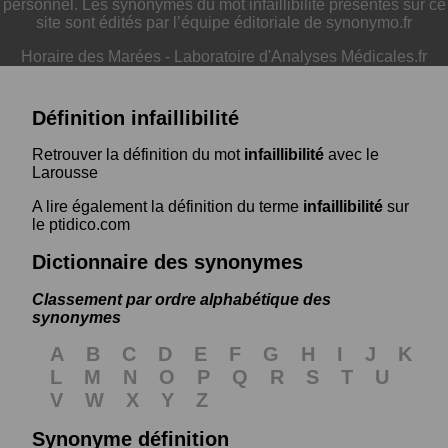
personnel. Les synonymes du mot infaillibilité présentés sur ce
site sont édités par l’équipe éditoriale de synonymo.fr
Horaire des Marées
-
Laboratoire d'Analyses Médicales.fr
Définition infaillibilité
Retrouver la définition du mot
infaillibilité
avec le
Larousse
A lire également la définition du terme
infaillibilité
sur
le ptidico.com
Dictionnaire des synonymes
Classement par ordre alphabétique des
synonymes
A
B
C
D
E
F
G
H
I
J
K
L
M
N
O
P
Q
R
S
T
U
V
W
X
Y
Z
Synonyme définition