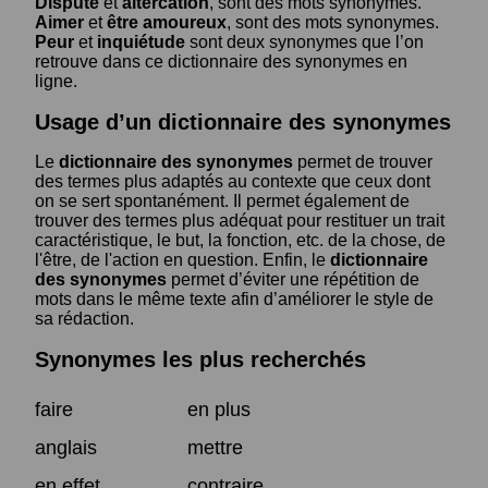
Dispute
et
altercation
, sont des mots synonymes.
Aimer
et
être amoureux
, sont des mots synonymes.
Peur
et
inquiétude
sont deux synonymes que l’on
retrouve dans ce dictionnaire des synonymes en
ligne.
Usage d’un dictionnaire des synonymes
Le
dictionnaire des synonymes
permet de trouver
des termes plus adaptés au contexte que ceux dont
on se sert spontanément. Il permet également de
trouver des termes plus adéquat pour restituer un trait
caractéristique, le but, la fonction, etc. de la chose, de
l'être, de l'action en question. Enfin, le
dictionnaire
des synonymes
permet d’éviter une répétition de
mots dans le même texte afin d’améliorer le style de
sa rédaction.
Synonymes les plus recherchés
faire
en plus
anglais
mettre
en effet
contraire