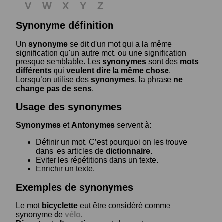
V
W
X
Y
Z
Synonyme définition
Un
synonyme
se dit d'un mot qui a la même
signification qu'un autre mot, ou une signification
presque semblable. Les
synonymes
sont des
mots
différents
qui
veulent dire la même chose
.
Lorsqu’on utilise des
synonymes
, la phrase
ne
change pas de sens
.
Usage des synonymes
Synonymes
et
Antonymes
servent à:
Définir un mot. C’est pourquoi on les trouve
dans les articles de
dictionnaire.
Eviter les répétitions dans un texte.
Enrichir un texte.
Exemples de synonymes
Le mot
bicyclette
eut être considéré comme
synonyme de
vélo
.