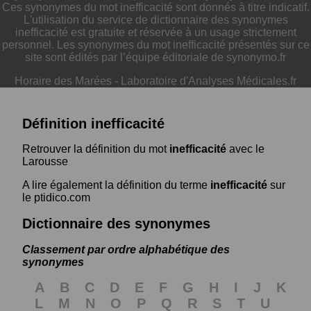
Ces synonymes du mot inefficacité sont donnés à titre indicatif.
L'utilisation du service de dictionnaire des synonymes
inefficacité est gratuite et réservée à un usage strictement
personnel. Les synonymes du mot inefficacité présentés sur ce
site sont édités par l’équipe éditoriale de synonymo.fr
Horaire des Marées
-
Laboratoire d'Analyses Médicales.fr
Définition inefficacité
Retrouver la définition du mot
inefficacité
avec le
Larousse
A lire également la définition du terme
inefficacité
sur
le ptidico.com
Dictionnaire des synonymes
Classement par ordre alphabétique des
synonymes
A
B
C
D
E
F
G
H
I
J
K
L
M
N
O
P
Q
R
S
T
U