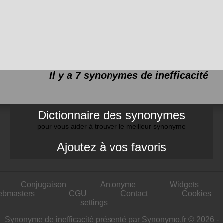
Il y a 7 synonymes de
inefficacité
Dictionnaire des synonymes
pour vous aider à trouver le meilleur synonyme
Ajoutez à vos favoris
Conjugaison
Antonyme
Widgets
ebmasters
CGU
Contact
Cookies
settings
Synonyme de inefficacité présenté par Synonymo.fr © 2026 -