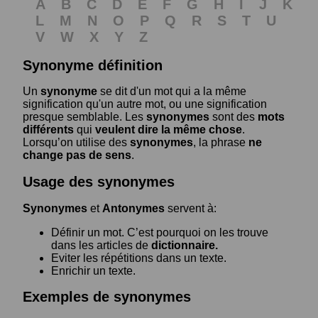
A
B
C
D
E
F
G
H
I
J
K
L
M
N
O
P
Q
R
S
T
U
V
W
X
Y
Z
Synonyme définition
Un
synonyme
se dit d'un mot qui a la même
signification qu'un autre mot, ou une signification
presque semblable. Les
synonymes
sont des
mots
différents
qui
veulent dire la même chose
.
Lorsqu’on utilise des
synonymes
, la phrase
ne
change pas de sens
.
Usage des synonymes
Synonymes
et
Antonymes
servent à:
Définir un mot. C’est pourquoi on les trouve
dans les articles de
dictionnaire.
Eviter les répétitions dans un texte.
Enrichir un texte.
Exemples de synonymes