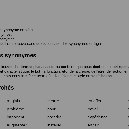
me synonyme de
vélo
.
onymes.
ynonymes.
 l’on retrouve dans ce dictionnaire des synonymes en ligne.
des synonymes
trouver des termes plus adaptés au contexte que ceux dont on se sert spont
t caractéristique, le but, la fonction, etc. de la chose, de l'être, de l'action e
e mots dans le même texte afin d’améliorer le style de sa rédaction.
rchés
anglais
mettre
en effet
problème
pour
travail
important
prendre
expérience
augmenter
installer
en fait