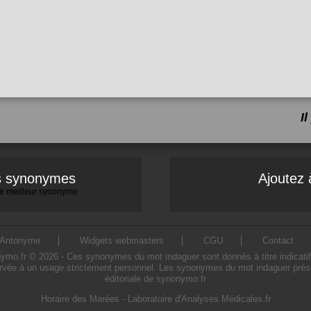
I
es synonymes
Ajoutez 
 le meilleur synonyme
Antonyme
Widgets webmasters
CGU
Contact
.fr © 2026 - Ces synonymes du mot indaguer sont donnés à titre indicatif. L
rvée à un usage strictement personnel. Les synonymes du mot indaguer présen
éditoriale de synonymo.fr
Horaire des Marées
-
Laboratoire d'Analyses Médicales.fr