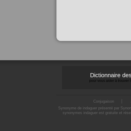
Dictionnaire d
pour vous aider à trouver
Conjugaison
Synonyme de indaguer présenté par Synonymo
synonymes indaguer est gratuite et rése