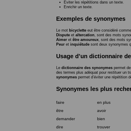
Eviter les répétitions dans un texte.
Enrichir un texte.
Exemples de synonymes
Le mot
bicyclette
eut être considéré com
Dispute
et
altercation
, sont des mots syn
Aimer
et
être amoureux
, sont des mots s
Peur
et
inquiétude
sont deux synonymes que
Usage d’un dictionnaire 
Le
dictionnaire des synonymes
permet de 
des termes plus adéquat pour restituer un trai
synonymes
permet d’éviter une répétition d
Synonymes les plus reche
faire
en plus
être
avoir
demander
bien
dire
trouver