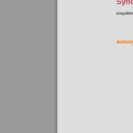
Syn
enquête
Anton