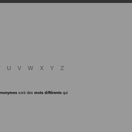
T
U
V
W
X
Y
Z
ynonymes
sont des
mots différents
qui