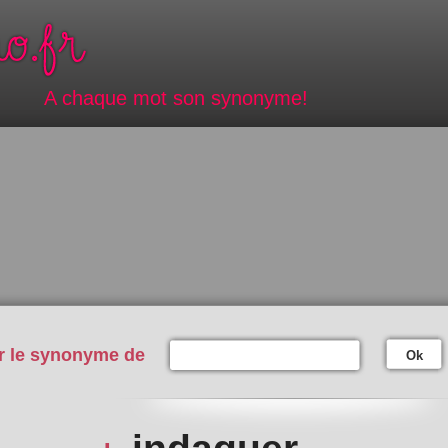
A chaque mot son synonyme!
r le synonyme de
Ok