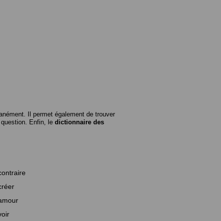
anément. Il permet également de trouver
n question. Enfin, le
dictionnaire des
contraire
créer
amour
voir