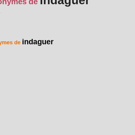
indaguer
onymes de
r
indaguer
ymes de