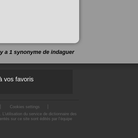
l y a 1 synonyme de
indaguer
à vos favoris
Cookies settings
'utilisation du service de dictionnaire des
tés sur ce site sont édités par l’équipe