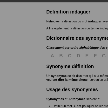
Définition indaguer
Retrouver la définition du mot
indaguer
avec
A lire également la définition du terme
inda
Dictionnaire des synonym
Classement par ordre alphabétique des
A
B
C
D
E
F
G
Synonyme définition
Un
synonyme
se dit d'un mot qui a la même
veulent dire la même chose
. Lorsqu’on ut
Usage des synonymes
Synonymes
et
Antonymes
servent à:
Définir un mot. C’est pourquoi on les tr