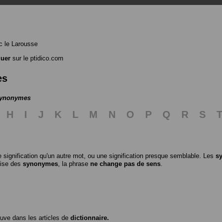
 le Larousse
guer
sur le ptidico.com
es
 synonymes
H
I
J
K
L
M
N
O
P
Q
R
S
 signification qu'un autre mot, ou une signification presque semblable. Les
s
ilise des
synonymes
, la phrase
ne change pas de sens
.
ouve dans les articles de
dictionnaire.