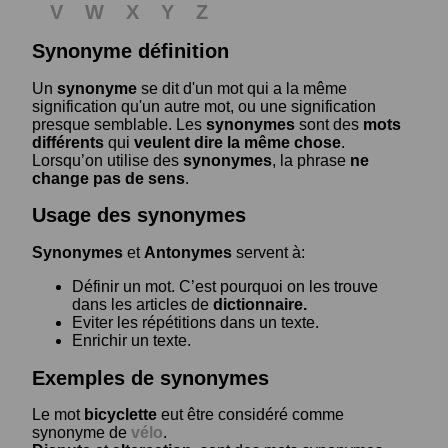
V
W
X
Y
Z
Synonyme définition
Un
synonyme
se dit d'un mot qui a la même
signification qu'un autre mot, ou une signification
presque semblable. Les
synonymes
sont des
mots
différents
qui
veulent dire la même chose
.
Lorsqu’on utilise des
synonymes
, la phrase
ne
change pas de sens
.
Usage des synonymes
Synonymes
et
Antonymes
servent à:
Définir un mot. C’est pourquoi on les trouve
dans les articles de
dictionnaire.
Eviter les répétitions dans un texte.
Enrichir un texte.
Exemples de synonymes
Le mot
bicyclette
eut être considéré comme
synonyme de
vélo
.