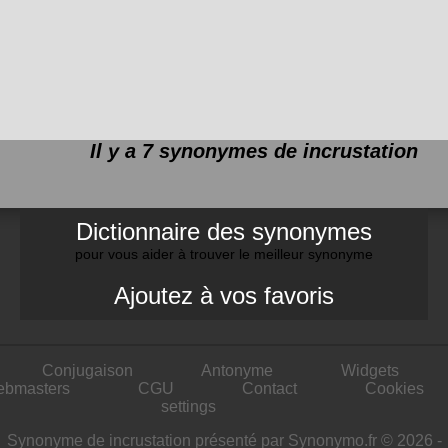
Il y a 7 synonymes de
incrustation
Dictionnaire des synonymes
pour vous aider à trouver le meilleur synonyme
Ajoutez à vos favoris
Conjugaison
Antonyme
Widgets
ebmasters
CGU
Contact
Cookies
settings
Synonyme de incrustation présenté par Synonymo.fr © 2026 -