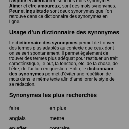
Dispute
et
altercation
, sont des mots synonymes.
Aimer
et
être amoureux
, sont des mots synonymes.
Peur
et
inquiétude
sont deux synonymes que l’on
retrouve dans ce dictionnaire des synonymes en
ligne.
Usage d’un dictionnaire des synonymes
Le
dictionnaire des synonymes
permet de trouver
des termes plus adaptés au contexte que ceux dont
on se sert spontanément. Il permet également de
trouver des termes plus adéquat pour restituer un trait
caractéristique, le but, la fonction, etc. de la chose, de
l'être, de l'action en question. Enfin, le
dictionnaire
des synonymes
permet d’éviter une répétition de
mots dans le même texte afin d’améliorer le style de
sa rédaction.
Synonymes les plus recherchés
faire
en plus
anglais
mettre
en effet
contraire