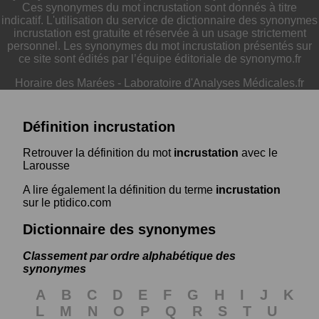
Ces synonymes du mot incrustation sont donnés à titre
indicatif. L'utilisation du service de dictionnaire des synonymes
incrustation est gratuite et réservée à un usage strictement
personnel. Les synonymes du mot incrustation présentés sur
ce site sont édités par l’équipe éditoriale de synonymo.fr
Horaire des Marées
-
Laboratoire d'Analyses Médicales.fr
Définition incrustation
Retrouver la définition du mot
incrustation
avec le
Larousse
A lire également la définition du terme
incrustation
sur le ptidico.com
Dictionnaire des synonymes
Classement par ordre alphabétique des
synonymes
A
B
C
D
E
F
G
H
I
J
K
L
M
N
O
P
Q
R
S
T
U