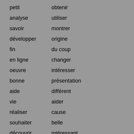
petit
obtenir
analyse
utiliser
savoir
montrer
développer
origine
fin
du coup
en ligne
changer
oeuvre
intéresser
bonne
présentation
aide
différent
vie
aider
réaliser
cause
souhaiter
belle
découvrir
intéressant