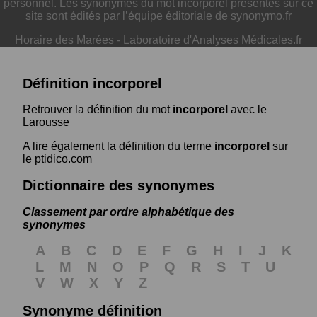
personnel. Les synonymes du mot incorporel présentés sur ce
site sont édités par l’équipe éditoriale de synonymo.fr
Horaire des Marées
-
Laboratoire d'Analyses Médicales.fr
Définition incorporel
Retrouver la définition du mot
incorporel
avec le
Larousse
A lire également la définition du terme
incorporel
sur
le ptidico.com
Dictionnaire des synonymes
Classement par ordre alphabétique des
synonymes
A
B
C
D
E
F
G
H
I
J
K
L
M
N
O
P
Q
R
S
T
U
V
W
X
Y
Z
Synonyme définition