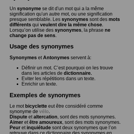
Un
synonyme
se dit d'un mot qui a la même
signification qu'un autre mot, ou une signification
presque semblable. Les
synonymes
sont des
mots
différents
qui
veulent dire la même chose
.
Lorsqu’on utilise des
synonymes
, la phrase
ne
change pas de sens
.
Usage des synonymes
Synonymes
et
Antonymes
servent à:
Définir un mot. C’est pourquoi on les trouve
dans les articles de
dictionnaire.
Eviter les répétitions dans un texte.
Enrichir un texte.
Exemples de synonymes
Le mot
bicyclette
eut être considéré comme
synonyme de
vélo
.
Dispute
et
altercation
, sont des mots synonymes.
Aimer
et
être amoureux
, sont des mots synonymes.
Peur
et
inquiétude
sont deux synonymes que l’on
retrouve dans ce dictionnaire des synonymes en