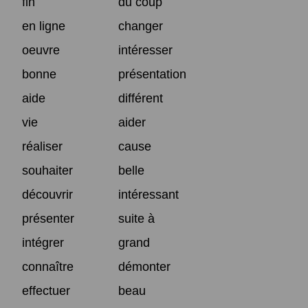
fin
du coup
en ligne
changer
oeuvre
intéresser
bonne
présentation
aide
différent
vie
aider
réaliser
cause
souhaiter
belle
découvrir
intéressant
présenter
suite à
intégrer
grand
connaître
démonter
effectuer
beau