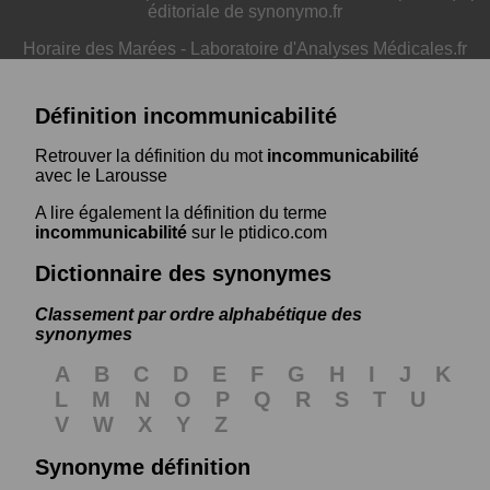
éditoriale de synonymo.fr
Horaire des Marées
-
Laboratoire d'Analyses Médicales.fr
Définition incommunicabilité
Retrouver la définition du mot
incommunicabilité
avec le Larousse
A lire également la définition du terme
incommunicabilité
sur le ptidico.com
Dictionnaire des synonymes
Classement par ordre alphabétique des
synonymes
A
B
C
D
E
F
G
H
I
J
K
L
M
N
O
P
Q
R
S
T
U
V
W
X
Y
Z
Synonyme définition