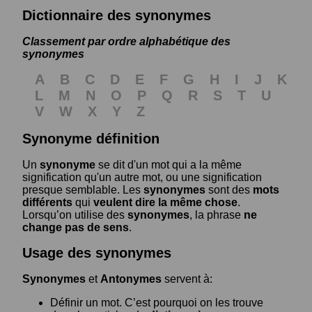
Dictionnaire des synonymes
Classement par ordre alphabétique des
synonymes
A
B
C
D
E
F
G
H
I
J
K
L
M
N
O
P
Q
R
S
T
U
V
W
X
Y
Z
Synonyme définition
Un
synonyme
se dit d'un mot qui a la même
signification qu'un autre mot, ou une signification
presque semblable. Les
synonymes
sont des
mots
différents
qui
veulent dire la même chose
.
Lorsqu’on utilise des
synonymes
, la phrase
ne
change pas de sens
.
Usage des synonymes
Synonymes
et
Antonymes
servent à:
Définir un mot. C’est pourquoi on les trouve