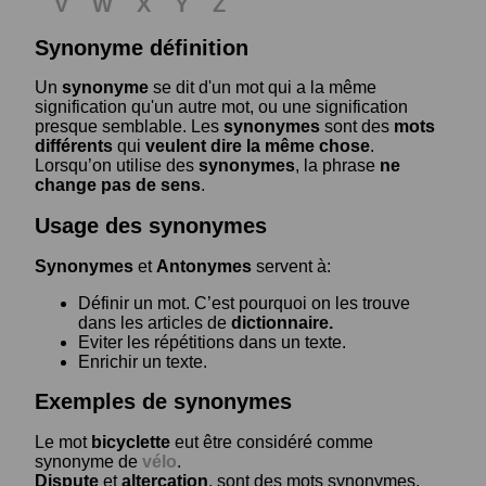
V
W
X
Y
Z
Synonyme définition
Un
synonyme
se dit d'un mot qui a la même
signification qu'un autre mot, ou une signification
presque semblable. Les
synonymes
sont des
mots
différents
qui
veulent dire la même chose
.
Lorsqu’on utilise des
synonymes
, la phrase
ne
change pas de sens
.
Usage des synonymes
Synonymes
et
Antonymes
servent à:
Définir un mot. C’est pourquoi on les trouve
dans les articles de
dictionnaire.
Eviter les répétitions dans un texte.
Enrichir un texte.
Exemples de synonymes
Le mot
bicyclette
eut être considéré comme
synonyme de
vélo
.
Dispute
et
altercation
, sont des mots synonymes.