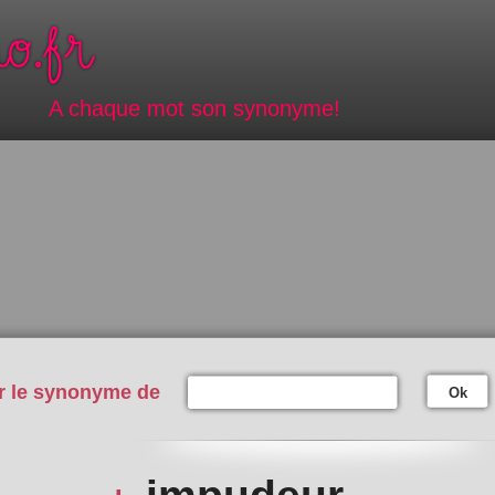
A chaque mot son synonyme!
r le synonyme de
Ok