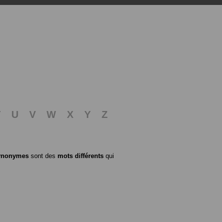
T
U
V
W
X
Y
Z
ynonymes
sont des
mots différents
qui