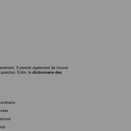
anément. Il permet également de trouver
n question. Enfin, le
dictionnaire des
contraire
créer
amour
voir