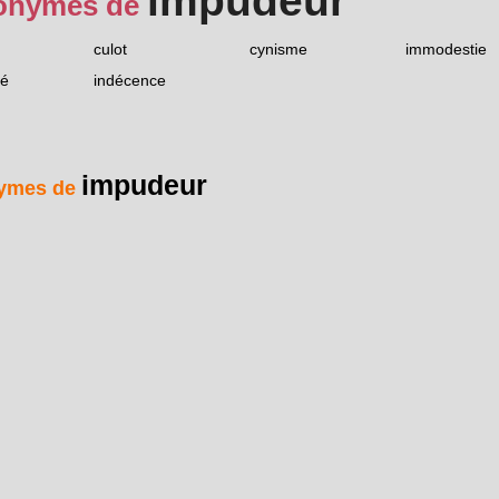
impudeur
onymes de
culot
cynisme
immodestie
té
indécence
impudeur
ymes de