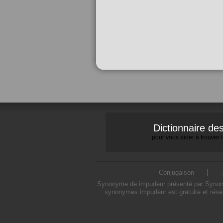
Dictionnaire d
pour vous aider à trouver
Conjugaison
Synonyme de impudeur présenté par Synonymo
synonymes impudeur est gratuite et rése