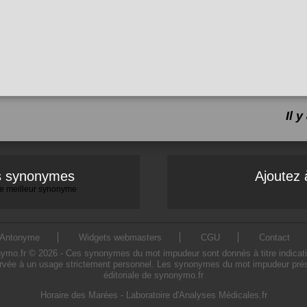
Il 
es synonymes
Ajoutez 
 le meilleur synonyme
Antonyme
Widgets webmasters
CGU
Contact
.fr © 2026 - Ces synonymes du mot impudeur sont donnés à titre indicatif. L
rvée à un usage strictement personnel. Les synonymes du mot impudeur présen
éditoriale de synonymo.fr
Horaire des Marées
-
Laboratoire d'Analyses Médicales.fr