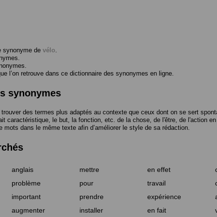
me synonyme de
vélo
.
onymes.
ynonymes.
 l’on retrouve dans ce dictionnaire des synonymes en ligne.
des synonymes
trouver des termes plus adaptés au contexte que ceux dont on se sert spont
t caractéristique, le but, la fonction, etc. de la chose, de l'être, de l'action e
e mots dans le même texte afin d’améliorer le style de sa rédaction.
rchés
anglais
mettre
en effet
problème
pour
travail
important
prendre
expérience
augmenter
installer
en fait