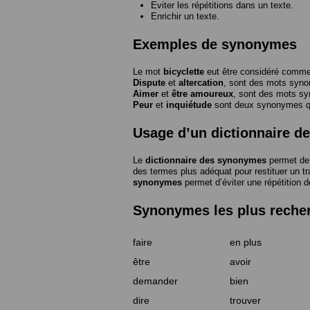
Eviter les répétitions dans un texte.
Enrichir un texte.
Exemples de synonymes
Le mot
bicyclette
eut être considéré com
Dispute
et
altercation
, sont des mots syn
Aimer
et
être amoureux
, sont des mots s
Peur
et
inquiétude
sont deux synonymes que
Usage d’un dictionnaire 
Le
dictionnaire des synonymes
permet de 
des termes plus adéquat pour restituer un trai
synonymes
permet d’éviter une répétition d
Synonymes les plus reche
faire
en plus
être
avoir
demander
bien
dire
trouver