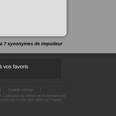
y a 7 synonymes de
impudeur
à vos favoris
Cookies settings
'utilisation du service de dictionnaire des
tés sur ce site sont édités par l’équipe