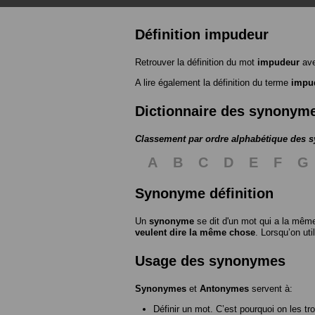
Définition impudeur
Retrouver la définition du mot
impudeur
ave
A lire également la définition du terme
impu
Dictionnaire des synonym
Classement par ordre alphabétique des
A
B
C
D
E
F
G
Synonyme définition
Un
synonyme
se dit d'un mot qui a la même
veulent dire la même chose
. Lorsqu’on ut
Usage des synonymes
Synonymes
et
Antonymes
servent à:
Définir un mot. C’est pourquoi on les tr