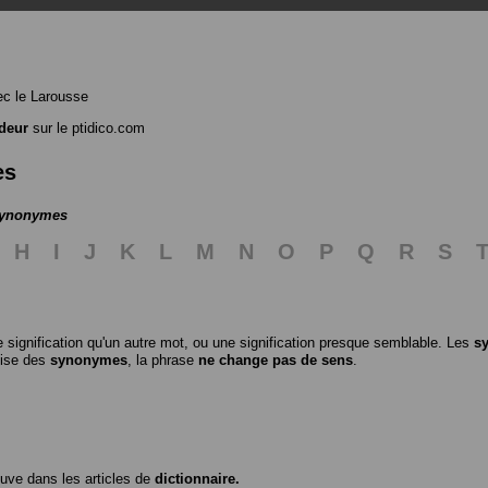
c le Larousse
deur
sur le ptidico.com
es
 synonymes
H
I
J
K
L
M
N
O
P
Q
R
S
 signification qu'un autre mot, ou une signification presque semblable. Les
s
ilise des
synonymes
, la phrase
ne change pas de sens
.
ouve dans les articles de
dictionnaire.