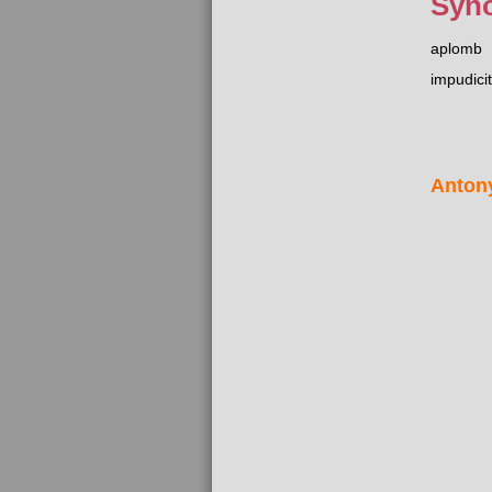
Syn
aplomb
impudici
Anton