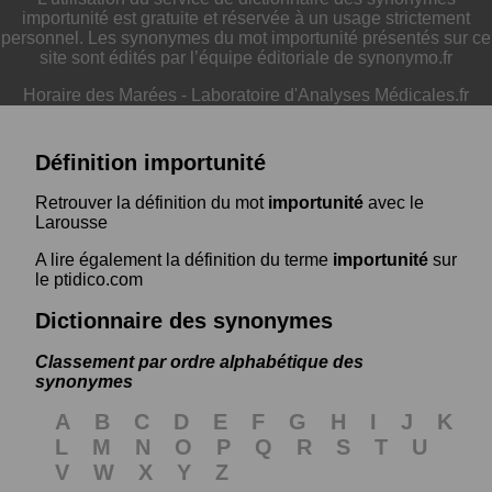
importunité est gratuite et réservée à un usage strictement
personnel. Les synonymes du mot importunité présentés sur ce
site sont édités par l’équipe éditoriale de synonymo.fr
Horaire des Marées
-
Laboratoire d'Analyses Médicales.fr
Définition importunité
Retrouver la définition du mot
importunité
avec le
Larousse
A lire également la définition du terme
importunité
sur
le ptidico.com
Dictionnaire des synonymes
Classement par ordre alphabétique des
synonymes
A
B
C
D
E
F
G
H
I
J
K
L
M
N
O
P
Q
R
S
T
U
V
W
X
Y
Z