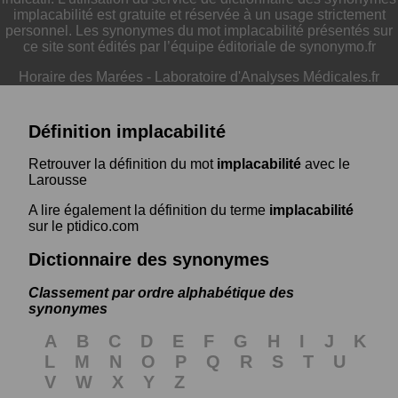
implacabilité est gratuite et réservée à un usage strictement
personnel. Les synonymes du mot implacabilité présentés sur
ce site sont édités par l’équipe éditoriale de synonymo.fr
Horaire des Marées
-
Laboratoire d'Analyses Médicales.fr
Définition implacabilité
Retrouver la définition du mot
implacabilité
avec le
Larousse
A lire également la définition du terme
implacabilité
sur le ptidico.com
Dictionnaire des synonymes
Classement par ordre alphabétique des
synonymes
A
B
C
D
E
F
G
H
I
J
K
L
M
N
O
P
Q
R
S
T
U
V
W
X
Y
Z