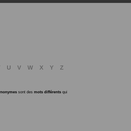
T
U
V
W
X
Y
Z
ynonymes
sont des
mots différents
qui