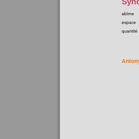
Syn
abîme
espace
quantité
Anton