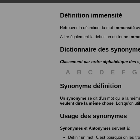
Définition immensité
Retrouver la définition du mot
immensité
av
A lire également la définition du terme
imme
Dictionnaire des synonym
Classement par ordre alphabétique des
A
B
C
D
E
F
G
Synonyme définition
Un
synonyme
se dit d'un mot qui a la même
veulent dire la même chose
. Lorsqu’on ut
Usage des synonymes
Synonymes
et
Antonymes
servent à:
Définir un mot. C’est pourquoi on les tr