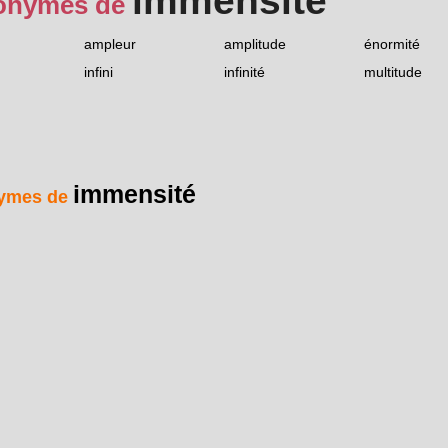
immensité
onymes de
ampleur
amplitude
énormité
infini
infinité
multitude
immensité
ymes de