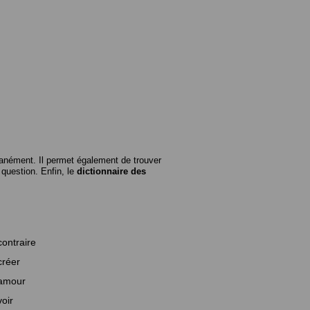
anément. Il permet également de trouver
n question. Enfin, le
dictionnaire des
contraire
créer
amour
voir