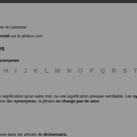
ec le Larousse
nsité
sur le ptidico.com
es
 synonymes
H
I
J
K
L
M
N
O
P
Q
R
S
 signification qu'un autre mot, ou une signification presque semblable. Les
s
ilise des
synonymes
, la phrase
ne change pas de sens
.
ouve dans les articles de
dictionnaire.