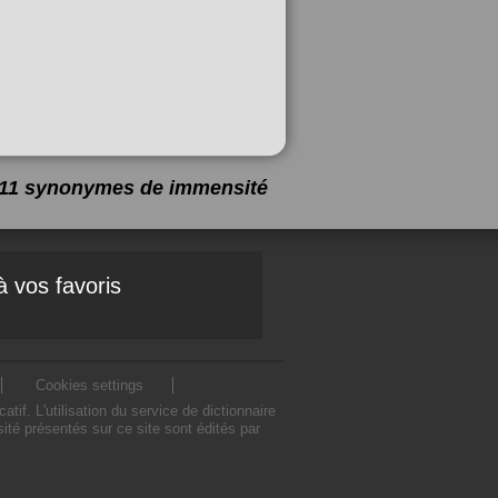
a 11 synonymes de
immensité
à vos favoris
Cookies settings
. L'utilisation du service de dictionnaire
é présentés sur ce site sont édités par