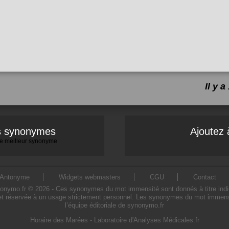
Il y 
es synonymes
Ajoutez 
 le meilleur synonyme
Antonyme
Widgets webmasters
CGU
Contact
mo.fr © 2026 - Ces synonymes du mot immensité sont donnés à titre indicatif
t réservée à un usage strictement personnel. Les synonymes du mot immensit
l’équipe éditoriale de synonymo.fr
Horaire des Marées
-
Laboratoire d'Analyses Médicales.fr