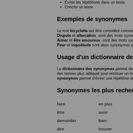
Eviter les répétitions dans un texte.
Enrichir un texte.
Exemples de synonymes
Le mot
bicyclette
eut être considéré com
Dispute
et
altercation
, sont des mots syn
Aimer
et
être amoureux
, sont des mots s
Peur
et
inquiétude
sont deux synonymes que
Usage d’un dictionnaire 
Le
dictionnaire des synonymes
permet de 
des termes plus adéquat pour restituer un trai
synonymes
permet d’éviter une répétition d
Synonymes les plus reche
faire
en plus
être
avoir
demander
bien
dire
trouver