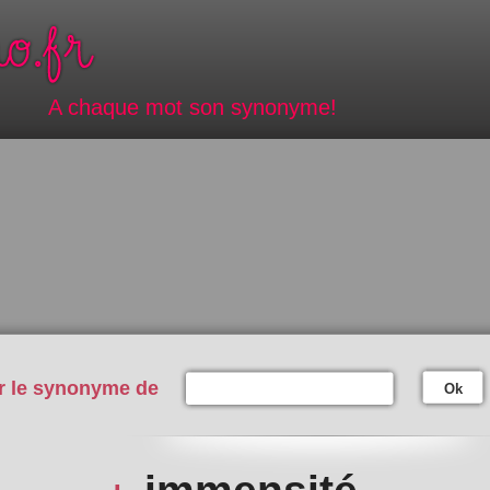
A chaque mot son synonyme!
r le synonyme de
Ok