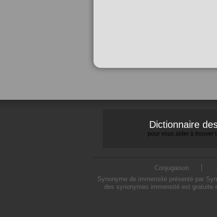
Dictionnaire d
pour vous aider à trouver
Conjugaison
Synonyme de immensité présenté par Synony
des synonymes immensité est gratuite e