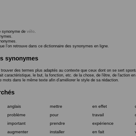
me synonyme de
vélo
.
onymes.
ynonymes.
 l’on retrouve dans ce dictionnaire des synonymes en ligne.
des synonymes
trouver des termes plus adaptés au contexte que ceux dont on se sert spont
t caractéristique, le but, la fonction, etc. de la chose, de l'être, de l'action e
e mots dans le même texte afin d’améliorer le style de sa rédaction.
rchés
anglais
mettre
en effet
problème
pour
travail
important
prendre
expérience
augmenter
installer
en fait