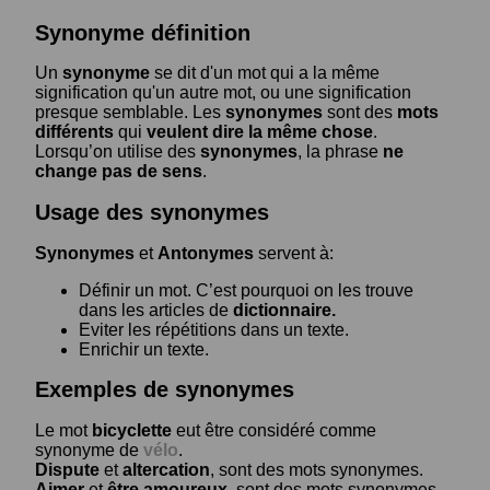
Synonyme définition
Un
synonyme
se dit d'un mot qui a la même
signification qu'un autre mot, ou une signification
presque semblable. Les
synonymes
sont des
mots
différents
qui
veulent dire la même chose
.
Lorsqu’on utilise des
synonymes
, la phrase
ne
change pas de sens
.
Usage des synonymes
Synonymes
et
Antonymes
servent à:
Définir un mot. C’est pourquoi on les trouve
dans les articles de
dictionnaire.
Eviter les répétitions dans un texte.
Enrichir un texte.
Exemples de synonymes
Le mot
bicyclette
eut être considéré comme
synonyme de
vélo
.
Dispute
et
altercation
, sont des mots synonymes.
Aimer
et
être amoureux
, sont des mots synonymes.