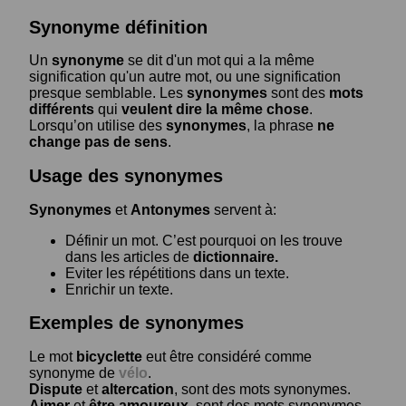
Synonyme définition
Un
synonyme
se dit d'un mot qui a la même
signification qu'un autre mot, ou une signification
presque semblable. Les
synonymes
sont des
mots
différents
qui
veulent dire la même chose
.
Lorsqu’on utilise des
synonymes
, la phrase
ne
change pas de sens
.
Usage des synonymes
Synonymes
et
Antonymes
servent à:
Définir un mot. C’est pourquoi on les trouve
dans les articles de
dictionnaire.
Eviter les répétitions dans un texte.
Enrichir un texte.
Exemples de synonymes
Le mot
bicyclette
eut être considéré comme
synonyme de
vélo
.
Dispute
et
altercation
, sont des mots synonymes.
Aimer
et
être amoureux
, sont des mots synonymes.