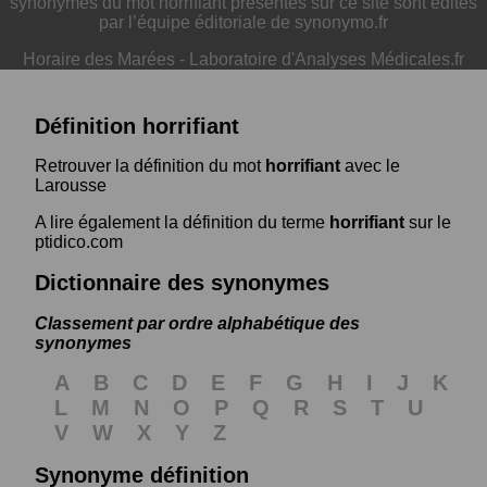
synonymes du mot horrifiant présentés sur ce site sont édités
par l’équipe éditoriale de synonymo.fr
Horaire des Marées
-
Laboratoire d'Analyses Médicales.fr
Définition horrifiant
Retrouver la définition du mot
horrifiant
avec le
Larousse
A lire également la définition du terme
horrifiant
sur le
ptidico.com
Dictionnaire des synonymes
Classement par ordre alphabétique des
synonymes
A
B
C
D
E
F
G
H
I
J
K
L
M
N
O
P
Q
R
S
T
U
V
W
X
Y
Z
Synonyme définition