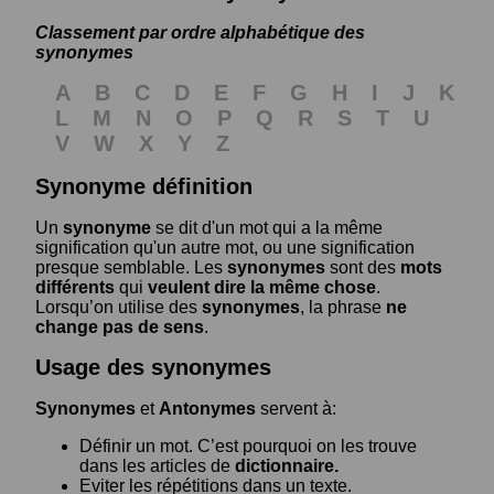
Classement par ordre alphabétique des
synonymes
A
B
C
D
E
F
G
H
I
J
K
L
M
N
O
P
Q
R
S
T
U
V
W
X
Y
Z
Synonyme définition
Un
synonyme
se dit d'un mot qui a la même
signification qu'un autre mot, ou une signification
presque semblable. Les
synonymes
sont des
mots
différents
qui
veulent dire la même chose
.
Lorsqu’on utilise des
synonymes
, la phrase
ne
change pas de sens
.
Usage des synonymes
Synonymes
et
Antonymes
servent à:
Définir un mot. C’est pourquoi on les trouve
dans les articles de
dictionnaire.
Eviter les répétitions dans un texte.