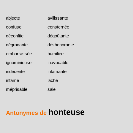
abjecte
avilissante
confuse
consternée
déconfite
dégoûtante
dégradante
déshonorante
embarrassée
humiliée
ignominieuse
inavouable
indécente
infamante
infâme
lâche
méprisable
sale
honteuse
Antonymes de