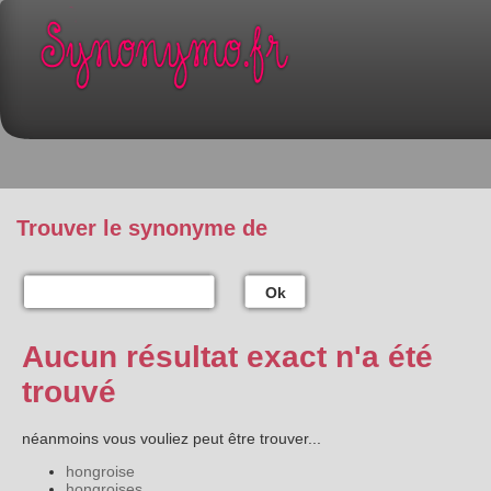
Trouver le synonyme de
Ok
Aucun résultat exact n'a été
trouvé
néanmoins vous vouliez peut être trouver...
hongroise
hongroises