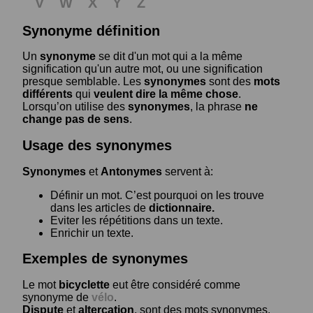
V
W
X
Y
Z
Synonyme définition
Un
synonyme
se dit d'un mot qui a la même
signification qu'un autre mot, ou une signification
presque semblable. Les
synonymes
sont des
mots
différents
qui
veulent dire la même chose
.
Lorsqu’on utilise des
synonymes
, la phrase
ne
change pas de sens
.
Usage des synonymes
Synonymes
et
Antonymes
servent à:
Définir un mot. C’est pourquoi on les trouve
dans les articles de
dictionnaire.
Eviter les répétitions dans un texte.
Enrichir un texte.
Exemples de synonymes
Le mot
bicyclette
eut être considéré comme
synonyme de
vélo
.
Dispute
et
altercation
, sont des mots synonymes.