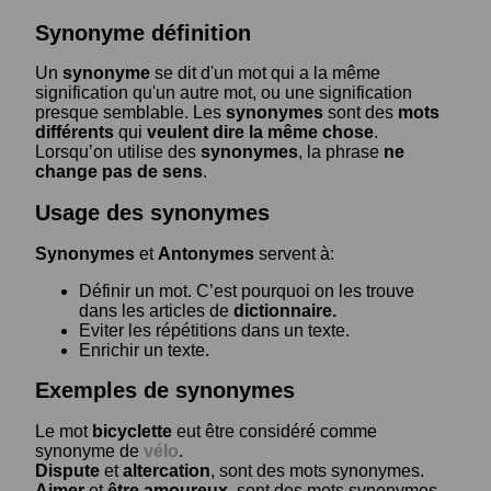
Synonyme définition
Un
synonyme
se dit d'un mot qui a la même
signification qu'un autre mot, ou une signification
presque semblable. Les
synonymes
sont des
mots
différents
qui
veulent dire la même chose
.
Lorsqu’on utilise des
synonymes
, la phrase
ne
change pas de sens
.
Usage des synonymes
Synonymes
et
Antonymes
servent à:
Définir un mot. C’est pourquoi on les trouve
dans les articles de
dictionnaire.
Eviter les répétitions dans un texte.
Enrichir un texte.
Exemples de synonymes
Le mot
bicyclette
eut être considéré comme
synonyme de
vélo
.
Dispute
et
altercation
, sont des mots synonymes.
Aimer
et
être amoureux
, sont des mots synonymes.