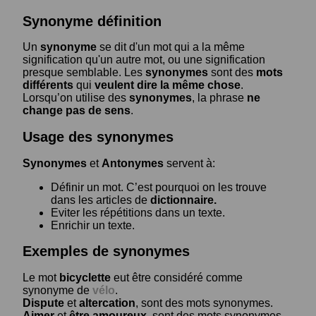
Synonyme définition
Un
synonyme
se dit d'un mot qui a la même
signification qu'un autre mot, ou une signification
presque semblable. Les
synonymes
sont des
mots
différents
qui
veulent dire la même chose
.
Lorsqu’on utilise des
synonymes
, la phrase
ne
change pas de sens
.
Usage des synonymes
Synonymes
et
Antonymes
servent à:
Définir un mot. C’est pourquoi on les trouve
dans les articles de
dictionnaire.
Eviter les répétitions dans un texte.
Enrichir un texte.
Exemples de synonymes
Le mot
bicyclette
eut être considéré comme
synonyme de
vélo
.
Dispute
et
altercation
, sont des mots synonymes.
Aimer
et
être amoureux
, sont des mots synonymes.