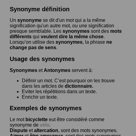
Synonyme définition
Un
synonyme
se dit d'un mot qui a la même
signification qu'un autre mot, ou une signification
presque semblable. Les
synonymes
sont des
mots
différents
qui
veulent dire la même chose
.
Lorsqu’on utilise des
synonymes
, la phrase
ne
change pas de sens
.
Usage des synonymes
Synonymes
et
Antonymes
servent à:
Définir un mot. C’est pourquoi on les trouve
dans les articles de
dictionnaire.
Eviter les répétitions dans un texte.
Enrichir un texte.
Exemples de synonymes
Le mot
bicyclette
eut être considéré comme
synonyme de
vélo
.
Dispute
et
altercation
, sont des mots synonymes.
Aimer
et
être amoureux
, sont des mots synonymes.