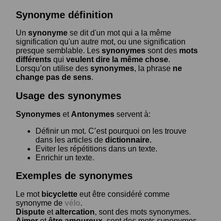
Synonyme définition
Un
synonyme
se dit d'un mot qui a la même
signification qu'un autre mot, ou une signification
presque semblable. Les
synonymes
sont des
mots
différents
qui
veulent dire la même chose
.
Lorsqu’on utilise des
synonymes
, la phrase
ne
change pas de sens
.
Usage des synonymes
Synonymes
et
Antonymes
servent à:
Définir un mot. C’est pourquoi on les trouve
dans les articles de
dictionnaire.
Eviter les répétitions dans un texte.
Enrichir un texte.
Exemples de synonymes
Le mot
bicyclette
eut être considéré comme
synonyme de
vélo
.
Dispute
et
altercation
, sont des mots synonymes.
Aimer
et
être amoureux
, sont des mots synonymes.