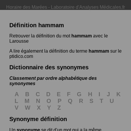
Horaire des Marées
-
Laboratoire d'Analyses Médicales.fr
Définition hammam
Retrouver la définition du mot
hammam
avec le
Larousse
A lire également la définition du terme
hammam
sur le
ptidico.com
Dictionnaire des synonymes
Classement par ordre alphabétique des
synonymes
A
B
C
D
E
F
G
H
I
J
K
L
M
N
O
P
Q
R
S
T
U
V
W
X
Y
Z
Synonyme définition
Un
synonyme
se dit d'un mot qui a la même