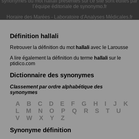
synonymes du mot hallali présentés sur ce site sont édités par
l’équipe éditoriale de synonymo.fr
Horaire des Marées
-
Laboratoire d'Analyses Médicales.fr
Définition hallali
Retrouver la définition du mot
hallali
avec le Larousse
A lire également la définition du terme
hallali
sur le
ptidico.com
Dictionnaire des synonymes
Classement par ordre alphabétique des
synonymes
A
B
C
D
E
F
G
H
I
J
K
L
M
N
O
P
Q
R
S
T
U
V
W
X
Y
Z
Synonyme définition