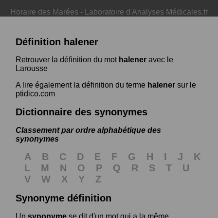
Horaire des Marées
-
Laboratoire d'Analyses Médicales.fr
Définition halener
Retrouver la définition du mot
halener
avec le
Larousse
A lire également la définition du terme
halener
sur le
ptidico.com
Dictionnaire des synonymes
Classement par ordre alphabétique des
synonymes
A
B
C
D
E
F
G
H
I
J
K
L
M
N
O
P
Q
R
S
T
U
V
W
X
Y
Z
Synonyme définition
Un
synonyme
se dit d'un mot qui a la même