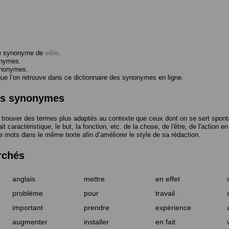
me synonyme de
vélo
.
onymes.
ynonymes.
 l’on retrouve dans ce dictionnaire des synonymes en ligne.
des synonymes
trouver des termes plus adaptés au contexte que ceux dont on se sert spont
t caractéristique, le but, la fonction, etc. de la chose, de l'être, de l'action e
e mots dans le même texte afin d’améliorer le style de sa rédaction.
rchés
anglais
mettre
en effet
problème
pour
travail
important
prendre
expérience
augmenter
installer
en fait