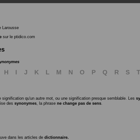
e Larousse
e
sur le ptidico.com
es
 synonymes
H
I
J
K
L
M
N
O
P
Q
R
S
 signification qu'un autre mot, ou une signification presque semblable. Les
s
ilise des
synonymes
, la phrase
ne change pas de sens
.
ouve dans les articles de
dictionnaire.