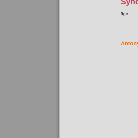
Syn
âge
Anton