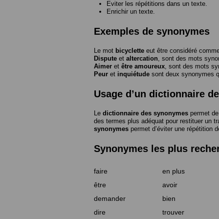
Eviter les répétitions dans un texte.
Enrichir un texte.
Exemples de synonymes
Le mot
bicyclette
eut être considéré com
Dispute
et
altercation
, sont des mots syn
Aimer
et
être amoureux
, sont des mots s
Peur
et
inquiétude
sont deux synonymes que
Usage d’un dictionnaire 
Le
dictionnaire des synonymes
permet de 
des termes plus adéquat pour restituer un trai
synonymes
permet d’éviter une répétition d
Synonymes les plus reche
faire
en plus
être
avoir
demander
bien
dire
trouver