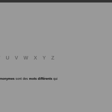
T
U
V
W
X
Y
Z
ynonymes
sont des
mots différents
qui