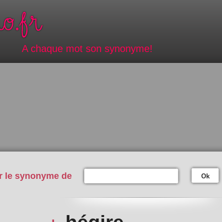
A chaque mot son synonyme!
r le synonyme de
Ok