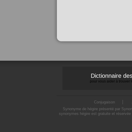
Dictionnaire d
pour vous aider à trouver
Conjugaison
Synonyme de hégire présenté par Synonym
synonymes hégire est gratuite et réservée 