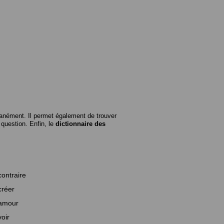
anément. Il permet également de trouver
n question. Enfin, le
dictionnaire des
contraire
créer
amour
voir