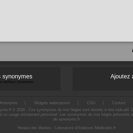
es synonymes
Ajoutez 
 le meilleur synonyme
Antonyme
Widgets webmasters
CGU
Contact
o.fr © 2026 - Ces synonymes du mot hégire sont donnés à titre indicatif. L'ut
à un usage strictement personnel. Les synonymes du mot hégire présentés sur 
de synonymo.fr
Horaire des Marées
-
Laboratoire d'Analyses Médicales.fr