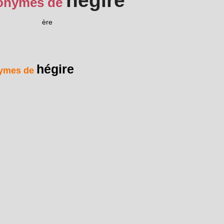
hégire
onymes de
ère
hégire
ymes de