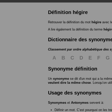
Définition hégire
Retrouver la définition du mot
hégire
avec l
A lire également la définition du terme
hégir
Dictionnaire des synonym
Classement par ordre alphabétique des
A
B
C
D
E
F
G
Synonyme définition
Un
synonyme
se dit d'un mot qui a la même
veulent dire la même chose
. Lorsqu’on ut
Usage des synonymes
Synonymes
et
Antonymes
servent à:
Définir un mot. C’est pourquoi on les tr