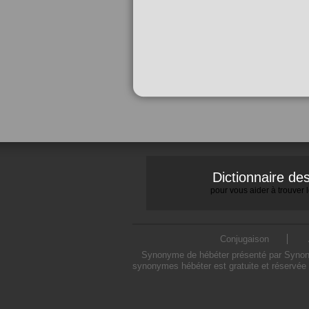
Dictionnaire d
pour vous aider à trouver
Conjugaison
Synonyme de hébéter présenté par Synonymo
synonymes hébéter est gratuite et réservée 