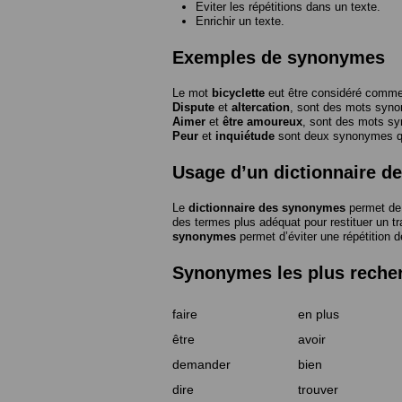
Eviter les répétitions dans un texte.
Enrichir un texte.
Exemples de synonymes
Le mot
bicyclette
eut être considéré com
Dispute
et
altercation
, sont des mots syn
Aimer
et
être amoureux
, sont des mots s
Peur
et
inquiétude
sont deux synonymes que
Usage d’un dictionnaire 
Le
dictionnaire des synonymes
permet de 
des termes plus adéquat pour restituer un trai
synonymes
permet d’éviter une répétition d
Synonymes les plus reche
faire
en plus
être
avoir
demander
bien
dire
trouver