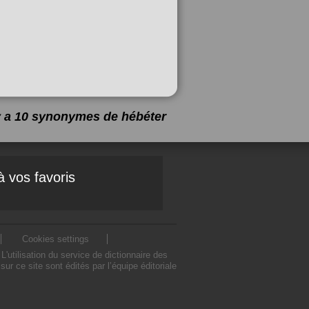
 y a 10 synonymes de
hébéter
à vos favoris
Cookies settings
utilisation du service de dictionnaire des
 ce site sont édités par l’équipe éditoriale