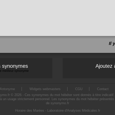
Il
es synonymes
Ajoutez 
 le meilleur synonyme
Antonyme
Widgets webmasters
CGU
Contact
.fr © 2026 - Ces synonymes du mot hébéter sont donnés à titre indicatif. L'
à un usage strictement personnel. Les synonymes du mot hébéter présentés sur
de synonymo.fr
Horaire des Marées
-
Laboratoire d'Analyses Médicales.fr