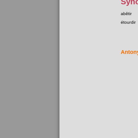
Syn
abêtir
étourdir
Anton