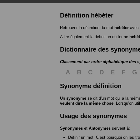
Définition hébéter
Retrouver la définition du mot
hébéter
avec 
A lire également la définition du terme
hébét
Dictionnaire des synonym
Classement par ordre alphabétique des
A
B
C
D
E
F
G
Synonyme définition
Un
synonyme
se dit d'un mot qui a la même
veulent dire la même chose
. Lorsqu’on ut
Usage des synonymes
Synonymes
et
Antonymes
servent à:
Définir un mot. C’est pourquoi on les tr