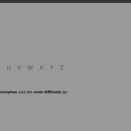
T
U
V
W
X
Y
Z
ynonymes
sont des
mots différents
qui