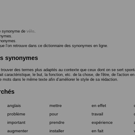
me synonyme de
vélo
.
onymes.
ynonymes.
 l’on retrouve dans ce dictionnaire des synonymes en ligne.
des synonymes
trouver des termes plus adaptés au contexte que ceux dont on se sert spont
t caractéristique, le but, la fonction, etc. de la chose, de l'être, de l'action e
e mots dans le même texte afin d’améliorer le style de sa rédaction.
rchés
anglais
mettre
en effet
problème
pour
travail
important
prendre
expérience
augmenter
installer
en fait