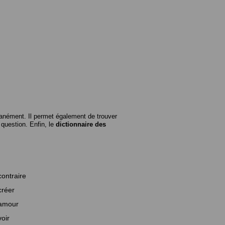
anément. Il permet également de trouver
n question. Enfin, le
dictionnaire des
contraire
créer
amour
voir