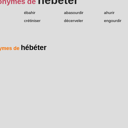
hébéter
onymes de
ébahir
abasourdir
ahurir
crétiniser
décerveler
engourdir
hébéter
ymes de