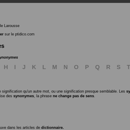
le Larousse
er
sur le ptidico.com
es
 synonymes
H
I
J
K
L
M
N
O
P
Q
R
S
 signification qu'un autre mot, ou une signification presque semblable. Les
s
ilise des
synonymes
, la phrase
ne change pas de sens
.
ouve dans les articles de
dictionnaire.