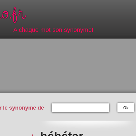
A chaque mot son synonyme!
r le synonyme de
Ok