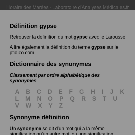
Horaire des Marées
-
Laboratoire d'Analyses Médicales.fr
Définition gypse
Retrouver la définition du mot
gypse
avec le Larousse
A lire également la définition du terme
gypse
sur le
ptidico.com
Dictionnaire des synonymes
Classement par ordre alphabétique des
synonymes
A
B
C
D
E
F
G
H
I
J
K
L
M
N
O
P
Q
R
S
T
U
V
W
X
Y
Z
Synonyme définition
Un
synonyme
se dit d'un mot qui a la même
signification qu'un autre mot, ou une signification