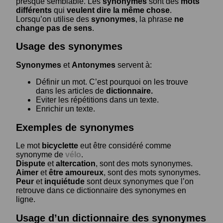
presque semblable. Les
synonymes
sont des
mots
différents
qui
veulent dire la même chose
.
Lorsqu’on utilise des
synonymes
, la phrase
ne
change pas de sens
.
Usage des synonymes
Synonymes
et
Antonymes
servent à:
Définir un mot. C’est pourquoi on les trouve
dans les articles de
dictionnaire.
Eviter les répétitions dans un texte.
Enrichir un texte.
Exemples de synonymes
Le mot
bicyclette
eut être considéré comme
synonyme de
vélo
.
Dispute
et
altercation
, sont des mots synonymes.
Aimer
et
être amoureux
, sont des mots synonymes.
Peur
et
inquiétude
sont deux synonymes que l’on
retrouve dans ce dictionnaire des synonymes en
ligne.
Usage d’un dictionnaire des synonymes