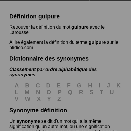
Définition guipure
Retrouver la définition du mot
guipure
avec le
Larousse
A lire également la définition du terme
guipure
sur le
ptidico.com
Dictionnaire des synonymes
Classement par ordre alphabétique des
synonymes
A
B
C
D
E
F
G
H
I
J
K
L
M
N
O
P
Q
R
S
T
U
V
W
X
Y
Z
Synonyme définition
Un
synonyme
se dit d'un mot qui a la même
signification qu'un autre mot, ou une signification