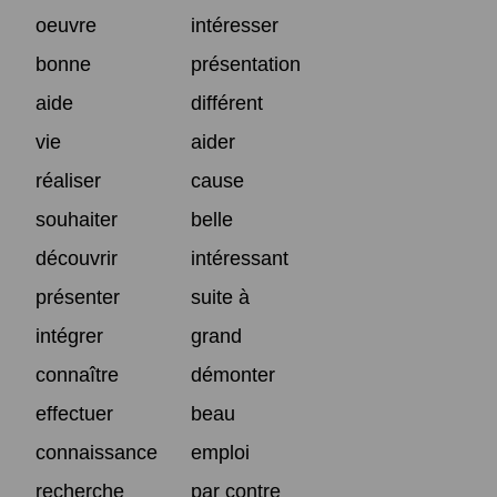
oeuvre
intéresser
bonne
présentation
aide
différent
vie
aider
réaliser
cause
souhaiter
belle
découvrir
intéressant
présenter
suite à
intégrer
grand
connaître
démonter
effectuer
beau
connaissance
emploi
recherche
par contre