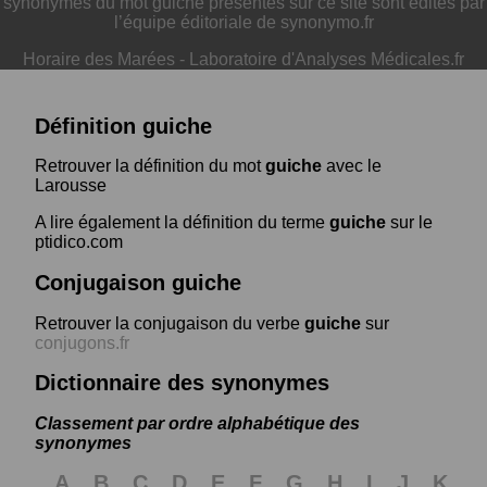
synonymes du mot guiche présentés sur ce site sont édités par
l’équipe éditoriale de synonymo.fr
Horaire des Marées
-
Laboratoire d'Analyses Médicales.fr
Définition guiche
Retrouver la définition du mot
guiche
avec le
Larousse
A lire également la définition du terme
guiche
sur le
ptidico.com
Conjugaison guiche
Retrouver la conjugaison du verbe
guiche
sur
conjugons.fr
Dictionnaire des synonymes
Classement par ordre alphabétique des
synonymes
A
B
C
D
E
F
G
H
I
J
K