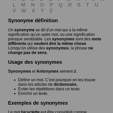
L
M
N
O
P
Q
R
S
T
U
V
W
X
Y
Z
Synonyme définition
Un
synonyme
se dit d'un mot qui a la même
signification qu'un autre mot, ou une signification
presque semblable. Les
synonymes
sont des
mots
différents
qui
veulent dire la même chose
.
Lorsqu’on utilise des
synonymes
, la phrase
ne
change pas de sens
.
Usage des synonymes
Synonymes
et
Antonymes
servent à:
Définir un mot. C’est pourquoi on les trouve
dans les articles de
dictionnaire.
Eviter les répétitions dans un texte.
Enrichir un texte.
Exemples de synonymes
Le mot
bicyclette
eut être considéré comme