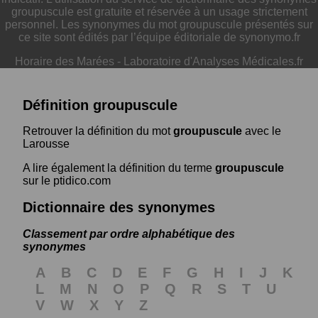
groupuscule est gratuite et réservée à un usage strictement
personnel. Les synonymes du mot groupuscule présentés sur
ce site sont édités par l’équipe éditoriale de synonymo.fr
Horaire des Marées
-
Laboratoire d'Analyses Médicales.fr
Définition groupuscule
Retrouver la définition du mot
groupuscule
avec le
Larousse
A lire également la définition du terme
groupuscule
sur le ptidico.com
Dictionnaire des synonymes
Classement par ordre alphabétique des
synonymes
A
B
C
D
E
F
G
H
I
J
K
L
M
N
O
P
Q
R
S
T
U
V
W
X
Y
Z