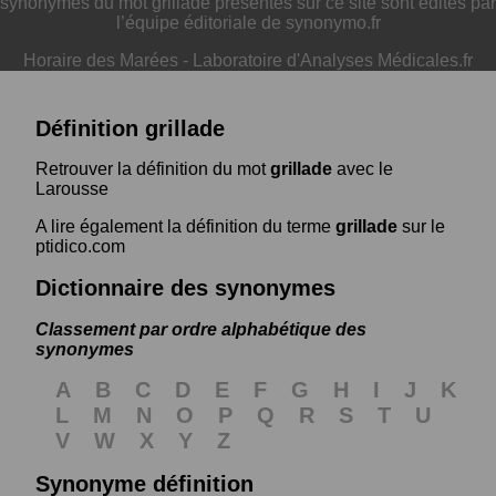
synonymes du mot grillade présentés sur ce site sont édités par
l’équipe éditoriale de synonymo.fr
Horaire des Marées
-
Laboratoire d'Analyses Médicales.fr
Définition grillade
Retrouver la définition du mot
grillade
avec le
Larousse
A lire également la définition du terme
grillade
sur le
ptidico.com
Dictionnaire des synonymes
Classement par ordre alphabétique des
synonymes
A
B
C
D
E
F
G
H
I
J
K
L
M
N
O
P
Q
R
S
T
U
V
W
X
Y
Z
Synonyme définition