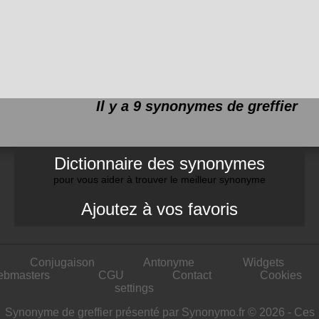
Il y a 9 synonymes de
greffier
Dictionnaire des synonymes
pour vous aider à trouver le meilleur synonyme
Ajoutez à vos favoris
Conjugaison
Antonyme
Widgets
ebmasters
CGU
Contact
Cookies
settings
Synonyme de greffier présenté par Synonymo.fr © 2026 - Ces