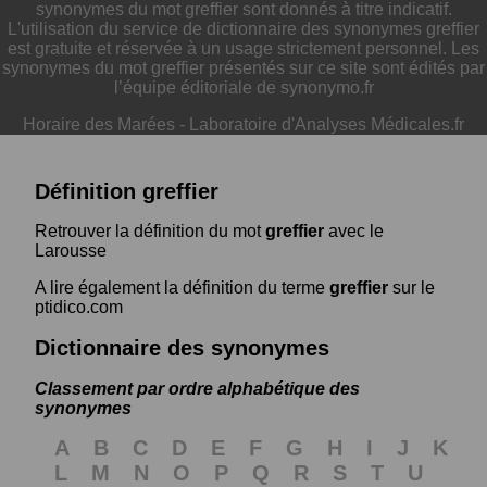
synonymes du mot greffier sont donnés à titre indicatif.
L'utilisation du service de dictionnaire des synonymes greffier
est gratuite et réservée à un usage strictement personnel. Les
synonymes du mot greffier présentés sur ce site sont édités par
l’équipe éditoriale de synonymo.fr
Horaire des Marées
-
Laboratoire d'Analyses Médicales.fr
Définition greffier
Retrouver la définition du mot
greffier
avec le
Larousse
A lire également la définition du terme
greffier
sur le
ptidico.com
Dictionnaire des synonymes
Classement par ordre alphabétique des
synonymes
A
B
C
D
E
F
G
H
I
J
K
L
M
N
O
P
Q
R
S
T
U