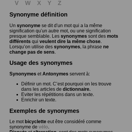
V
W
X
Y
Z
Synonyme définition
Un
synonyme
se dit d'un mot qui a la même
signification qu'un autre mot, ou une signification
presque semblable. Les
synonymes
sont des
mots
différents
qui
veulent dire la même chose
.
Lorsqu’on utilise des
synonymes
, la phrase
ne
change pas de sens
.
Usage des synonymes
Synonymes
et
Antonymes
servent à:
Définir un mot. C’est pourquoi on les trouve
dans les articles de
dictionnaire.
Eviter les répétitions dans un texte.
Enrichir un texte.
Exemples de synonymes
Le mot
bicyclette
eut être considéré comme
synonyme de
vélo
.