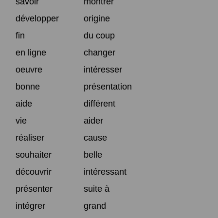
savoir
montrer
développer
origine
fin
du coup
en ligne
changer
oeuvre
intéresser
bonne
présentation
aide
différent
vie
aider
réaliser
cause
souhaiter
belle
découvrir
intéressant
présenter
suite à
intégrer
grand