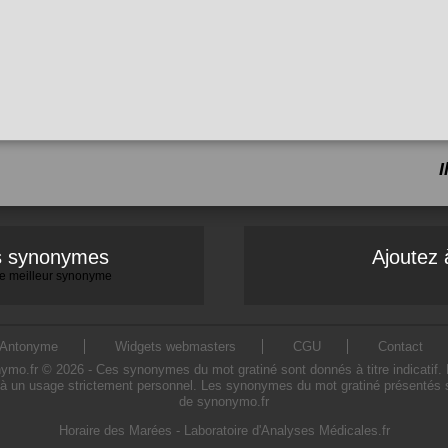
es synonymes
Ajoutez 
 le meilleur synonyme
Antonyme
Widgets webmasters
CGU
Contact
o.fr © 2026 - Ces synonymes du mot gratiné sont donnés à titre indicatif. L'u
à un usage strictement personnel. Les synonymes du mot gratiné présentés sur
de synonymo.fr
Horaire des Marées
-
Laboratoire d'Analyses Médicales.fr