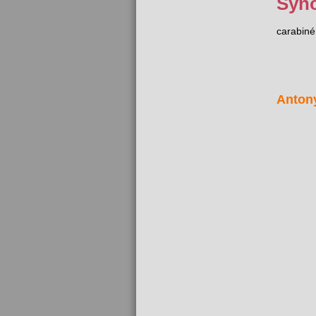
Syn
carabiné
Anton