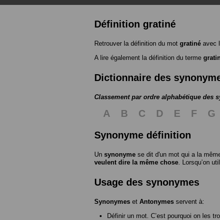
Définition gratiné
Retrouver la définition du mot
gratiné
avec l
A lire également la définition du terme
grati
Dictionnaire des synonym
Classement par ordre alphabétique des
A
B
C
D
E
F
G
Synonyme définition
Un
synonyme
se dit d'un mot qui a la même
veulent dire la même chose
. Lorsqu’on ut
Usage des synonymes
Synonymes
et
Antonymes
servent à:
Définir un mot. C’est pourquoi on les tr