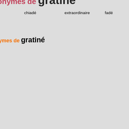
gratiné
onymes de
chiadé
extraordinaire
fadé
gratiné
ymes de