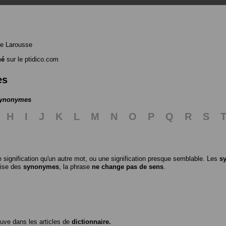
e Larousse
né
sur le ptidico.com
es
 synonymes
H
I
J
K
L
M
N
O
P
Q
R
S
 signification qu'un autre mot, ou une signification presque semblable. Les
s
ilise des
synonymes
, la phrase
ne change pas de sens
.
ouve dans les articles de
dictionnaire.