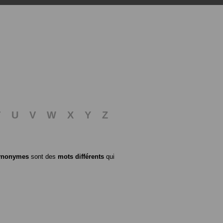
T
U
V
W
X
Y
Z
ynonymes
sont des
mots différents
qui