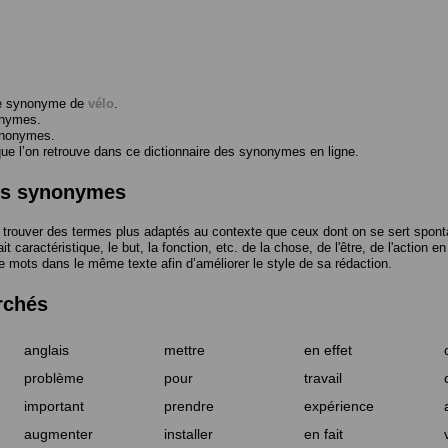
me synonyme de
vélo
.
onymes.
ynonymes.
 l’on retrouve dans ce dictionnaire des synonymes en ligne.
des synonymes
trouver des termes plus adaptés au contexte que ceux dont on se sert spont
t caractéristique, le but, la fonction, etc. de la chose, de l'être, de l'action e
e mots dans le même texte afin d’améliorer le style de sa rédaction.
rchés
anglais
mettre
en effet
problème
pour
travail
important
prendre
expérience
augmenter
installer
en fait