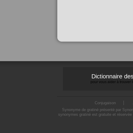
Dictionnaire d
pour vous aider à trouver
Conjugaison
Synonyme de gratiné présenté par Synonym
synonymes gratiné est gratuite et réservée 