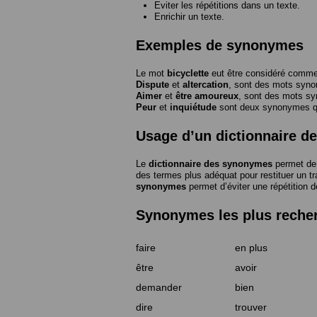
Eviter les répétitions dans un texte.
Enrichir un texte.
Exemples de synonymes
Le mot
bicyclette
eut être considéré com
Dispute
et
altercation
, sont des mots syn
Aimer
et
être amoureux
, sont des mots s
Peur
et
inquiétude
sont deux synonymes que
Usage d’un dictionnaire 
Le
dictionnaire des synonymes
permet de 
des termes plus adéquat pour restituer un trai
synonymes
permet d’éviter une répétition d
Synonymes les plus reche
faire
en plus
être
avoir
demander
bien
dire
trouver