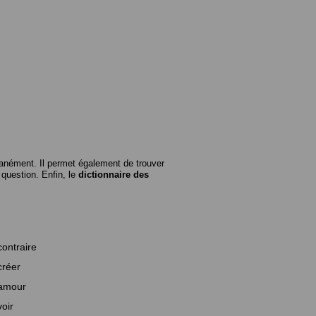
anément. Il permet également de trouver
n question. Enfin, le
dictionnaire des
contraire
créer
amour
voir