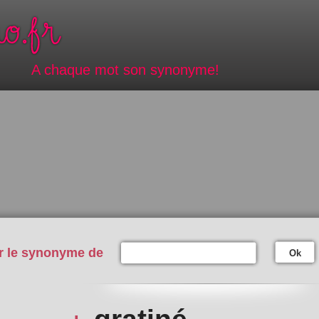
A chaque mot son synonyme!
r le synonyme de
Ok