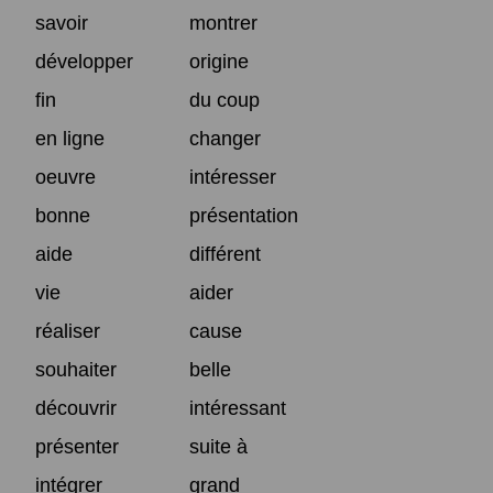
savoir
montrer
développer
origine
fin
du coup
en ligne
changer
oeuvre
intéresser
bonne
présentation
aide
différent
vie
aider
réaliser
cause
souhaiter
belle
découvrir
intéressant
présenter
suite à
intégrer
grand