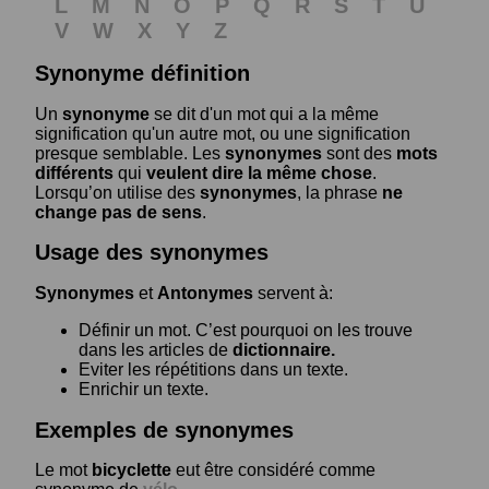
L
M
N
O
P
Q
R
S
T
U
V
W
X
Y
Z
Synonyme définition
Un
synonyme
se dit d'un mot qui a la même
signification qu'un autre mot, ou une signification
presque semblable. Les
synonymes
sont des
mots
différents
qui
veulent dire la même chose
.
Lorsqu’on utilise des
synonymes
, la phrase
ne
change pas de sens
.
Usage des synonymes
Synonymes
et
Antonymes
servent à:
Définir un mot. C’est pourquoi on les trouve
dans les articles de
dictionnaire.
Eviter les répétitions dans un texte.
Enrichir un texte.
Exemples de synonymes
Le mot
bicyclette
eut être considéré comme