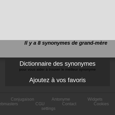
Il y a 8 synonymes de
grand-mère
Dictionnaire des synonymes
pour vous aider à trouver le meilleur synonyme
Ajoutez à vos favoris
Conjugaison
Antonyme
Widgets
ebmasters
CGU
Contact
Cookies
settings