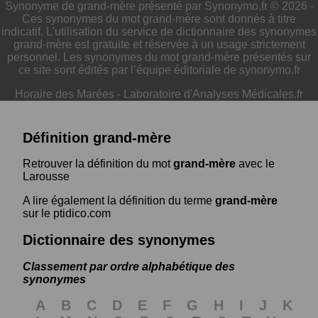
Synonyme de grand-mère présenté par Synonymo.fr © 2026 -
Ces synonymes du mot grand-mère sont donnés à titre
indicatif. L'utilisation du service de dictionnaire des synonymes
grand-mère est gratuite et réservée à un usage strictement
personnel. Les synonymes du mot grand-mère présentés sur
ce site sont édités par l’équipe éditoriale de synonymo.fr
Horaire des Marées
-
Laboratoire d'Analyses Médicales.fr
Définition grand-mère
Retrouver la définition du mot
grand-mère
avec le
Larousse
A lire également la définition du terme
grand-mère
sur le ptidico.com
Dictionnaire des synonymes
Classement par ordre alphabétique des
synonymes
A
B
C
D
E
F
G
H
I
J
K