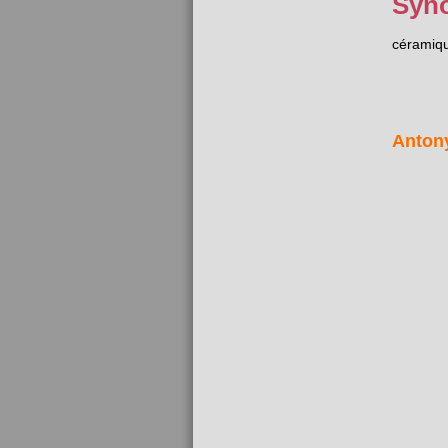
Syn
céramiq
Anton