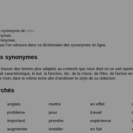
me synonyme de
vélo
.
onymes.
ynonymes.
 l’on retrouve dans ce dictionnaire des synonymes en ligne.
des synonymes
trouver des termes plus adaptés au contexte que ceux dont on se sert spont
t caractéristique, le but, la fonction, etc. de la chose, de l'être, de l'action e
e mots dans le même texte afin d’améliorer le style de sa rédaction.
rchés
anglais
mettre
en effet
problème
pour
travail
important
prendre
expérience
augmenter
installer
en fait