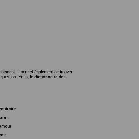
anément. Il permet également de trouver
n question. Enfin, le
dictionnaire des
contraire
créer
amour
voir