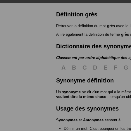
Définition grès
Retrouver la définition du mot
grès
avec le 
A lire également la définition du terme
grès
s
Dictionnaire des synonym
Classement par ordre alphabétique des
A
B
C
D
E
F
G
Synonyme définition
Un
synonyme
se dit d'un mot qui a la même
veulent dire la même chose
. Lorsqu’on ut
Usage des synonymes
Synonymes
et
Antonymes
servent à:
Définir un mot. C’est pourquoi on les tr