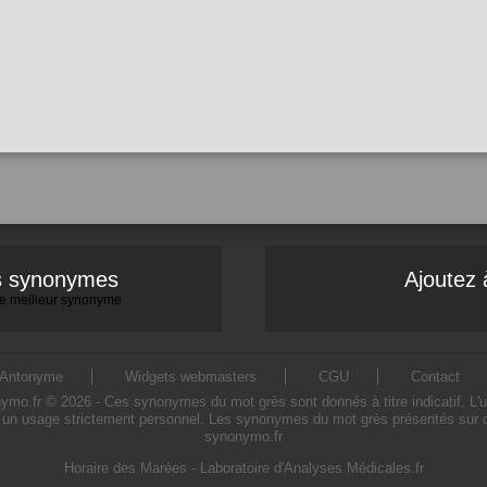
es synonymes
Ajoutez 
 le meilleur synonyme
Antonyme
Widgets webmasters
CGU
Contact
.fr © 2026 - Ces synonymes du mot grès sont donnés à titre indicatif. L'uti
 un usage strictement personnel. Les synonymes du mot grès présentés sur ce s
synonymo.fr
Horaire des Marées
-
Laboratoire d'Analyses Médicales.fr