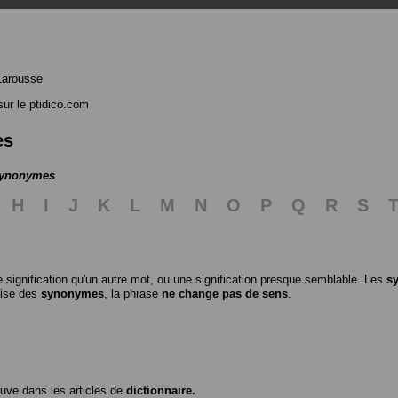
Larousse
ur le ptidico.com
es
 synonymes
H
I
J
K
L
M
N
O
P
Q
R
S
 signification qu'un autre mot, ou une signification presque semblable. Les
s
ilise des
synonymes
, la phrase
ne change pas de sens
.
ouve dans les articles de
dictionnaire.