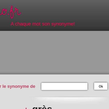
A chaque mot son synonyme!
r le synonyme de
Ok