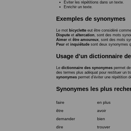
Eviter les répétitions dans un texte.
Enrichir un texte.
Exemples de synonymes
Le mot
bicyclette
eut être considéré com
Dispute
et
altercation
, sont des mots syn
Aimer
et
être amoureux
, sont des mots s
Peur
et
inquiétude
sont deux synonymes que
Usage d’un dictionnaire 
Le
dictionnaire des synonymes
permet de 
des termes plus adéquat pour restituer un trai
synonymes
permet d’éviter une répétition d
Synonymes les plus reche
faire
en plus
être
avoir
demander
bien
dire
trouver