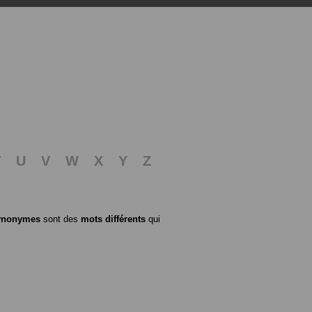
T
U
V
W
X
Y
Z
ynonymes
sont des
mots différents
qui