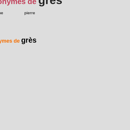
grès
onymes de
ue
pierre
grès
ymes de