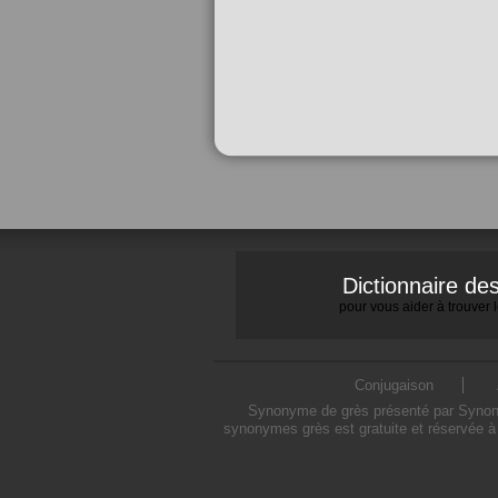
Dictionnaire d
pour vous aider à trouver
Conjugaison
Synonyme de grès présenté par Synonymo
synonymes grès est gratuite et réservée à