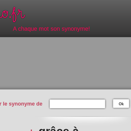
A chaque mot son synonyme!
r le synonyme de
Ok