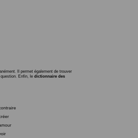
anément. Il permet également de trouver
n question. Enfin, le
dictionnaire des
contraire
créer
amour
voir