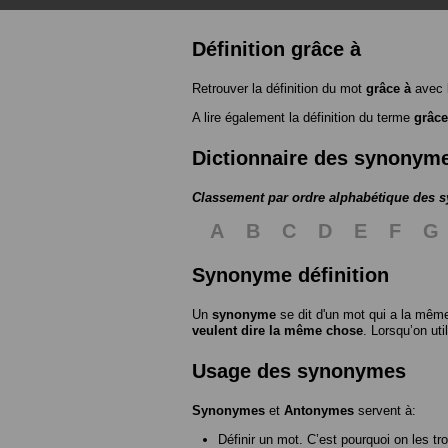
Définition grâce à
Retrouver la définition du mot
grâce à
avec 
A lire également la définition du terme
grâce
Dictionnaire des synonym
Classement par ordre alphabétique des
A
B
C
D
E
F
G
Synonyme définition
Un
synonyme
se dit d'un mot qui a la même
veulent dire la même chose
. Lorsqu’on ut
Usage des synonymes
Synonymes
et
Antonymes
servent à:
Définir un mot. C’est pourquoi on les tr