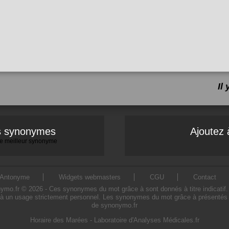
Il
es synonymes
Ajoutez 
 le meilleur synonyme
Antonyme
Widgets webmasters
CGU
Contact
.fr © 2026 - Ces synonymes du mot grâce à sont donnés à titre indicatif. L'
à un usage strictement personnel. Les synonymes du mot grâce à présentés sur
de synonymo.fr
Horaire des Marées
-
Laboratoire d'Analyses Médicales.fr