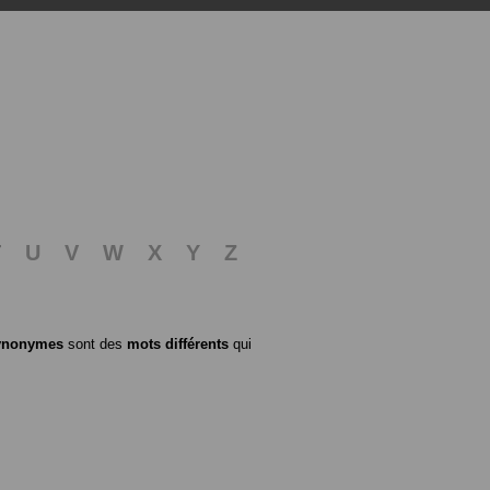
T
U
V
W
X
Y
Z
ynonymes
sont des
mots différents
qui