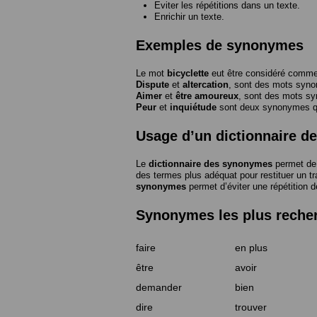
Eviter les répétitions dans un texte.
Enrichir un texte.
Exemples de synonymes
Le mot
bicyclette
eut être considéré com
Dispute
et
altercation
, sont des mots syn
Aimer
et
être amoureux
, sont des mots s
Peur
et
inquiétude
sont deux synonymes que
Usage d’un dictionnaire 
Le
dictionnaire des synonymes
permet de 
des termes plus adéquat pour restituer un trai
synonymes
permet d’éviter une répétition d
Synonymes les plus reche
faire
en plus
être
avoir
demander
bien
dire
trouver