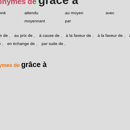
grâce à
onymes de
nné
attendu
au moyen
avec
moyennant
par
n de
,
au prix de
,
à cause de
,
à la faveur de
,
à la faveur de
,
e
,
en échange de
,
par suite de
,
grâce à
ymes de