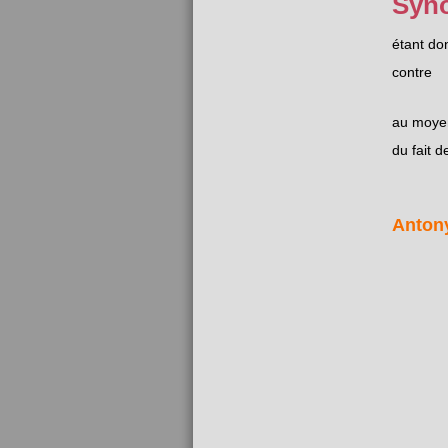
Syn
étant do
contre
au moye
du fait d
Anton