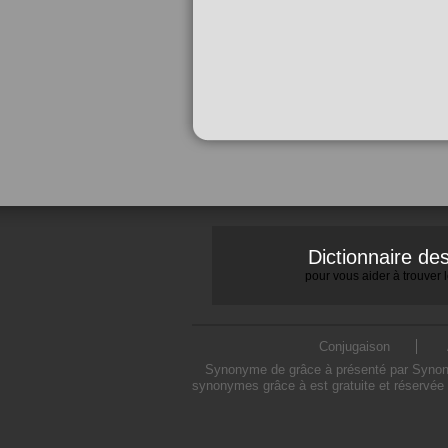
Dictionnaire d
pour vous aider à trouver
Conjugaison
Synonyme de grâce à présenté par Synonymo
synonymes grâce à est gratuite et réservée 