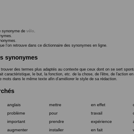
me synonyme de
vélo
.
onymes.
ynonymes.
 l’on retrouve dans ce dictionnaire des synonymes en ligne.
des synonymes
trouver des termes plus adaptés au contexte que ceux dont on se sert spont
t caractéristique, le but, la fonction, etc. de la chose, de l'être, de l'action e
e mots dans le même texte afin d’améliorer le style de sa rédaction.
rchés
anglais
mettre
en effet
problème
pour
travail
important
prendre
expérience
augmenter
installer
en fait