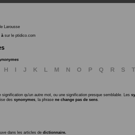
le Larousse
 à
sur le ptidico.com
es
 synonymes
H
I
J
K
L
M
N
O
P
Q
R
S
 signification qu'un autre mot, ou une signification presque semblable. Les
s
ilise des
synonymes
, la phrase
ne change pas de sens
.
ouve dans les articles de
dictionnaire.