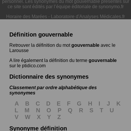
personnel. Les synonymes du mot gouvernable présentés sur
ce site sont édités par l’équipe éditoriale de synonymo.fr
Horaire des Marées
-
Laboratoire d'Analyses Médicales.fr
Définition gouvernable
Retrouver la définition du mot
gouvernable
avec le
Larousse
A lire également la définition du terme
gouvernable
sur le ptidico.com
Dictionnaire des synonymes
Classement par ordre alphabétique des
synonymes
A
B
C
D
E
F
G
H
I
J
K
L
M
N
O
P
Q
R
S
T
U
V
W
X
Y
Z
Synonyme définition