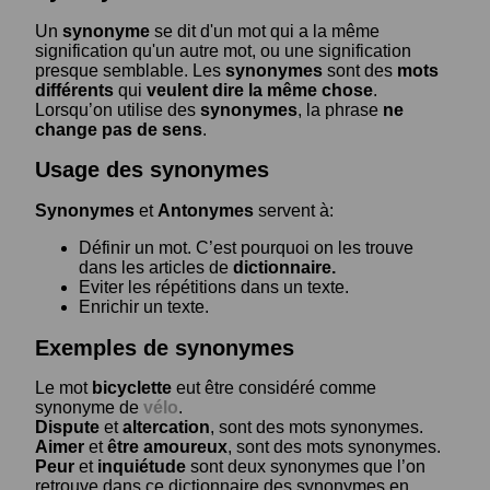
Un
synonyme
se dit d'un mot qui a la même
signification qu'un autre mot, ou une signification
presque semblable. Les
synonymes
sont des
mots
différents
qui
veulent dire la même chose
.
Lorsqu’on utilise des
synonymes
, la phrase
ne
change pas de sens
.
Usage des synonymes
Synonymes
et
Antonymes
servent à:
Définir un mot. C’est pourquoi on les trouve
dans les articles de
dictionnaire.
Eviter les répétitions dans un texte.
Enrichir un texte.
Exemples de synonymes
Le mot
bicyclette
eut être considéré comme
synonyme de
vélo
.
Dispute
et
altercation
, sont des mots synonymes.
Aimer
et
être amoureux
, sont des mots synonymes.
Peur
et
inquiétude
sont deux synonymes que l’on
retrouve dans ce dictionnaire des synonymes en