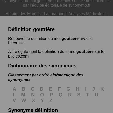
synonymes du mot gouttière présentés sur ce site sont édités
par l’équipe éditoriale de synonymo.fr
Horaire des Marées
-
Laboratoire d'Analyses Médicales.fr
Définition gouttière
Retrouver la définition du mot
gouttière
avec le
Larousse
A lire également la définition du terme
gouttière
sur le
ptidico.com
Dictionnaire des synonymes
Classement par ordre alphabétique des
synonymes
A
B
C
D
E
F
G
H
I
J
K
L
M
N
O
P
Q
R
S
T
U
V
W
X
Y
Z
Synonyme définition