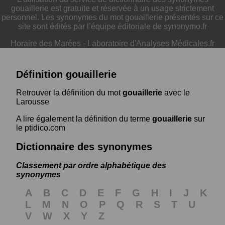
gouaillerie est gratuite et réservée à un usage strictement
personnel. Les synonymes du mot gouaillerie présentés sur ce
site sont édités par l’équipe éditoriale de synonymo.fr
Horaire des Marées
-
Laboratoire d'Analyses Médicales.fr
Définition gouaillerie
Retrouver la définition du mot
gouaillerie
avec le
Larousse
A lire également la définition du terme
gouaillerie
sur
le ptidico.com
Dictionnaire des synonymes
Classement par ordre alphabétique des
synonymes
A
B
C
D
E
F
G
H
I
J
K
L
M
N
O
P
Q
R
S
T
U
V
W
X
Y
Z